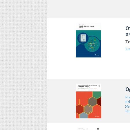
Ο
σ
Τα
Σω
Ο
Fr
Ro
Nei
Su