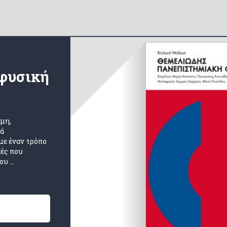
φυσική
ήμη,
νά
με έναν τρόπο
χές που
υ ...