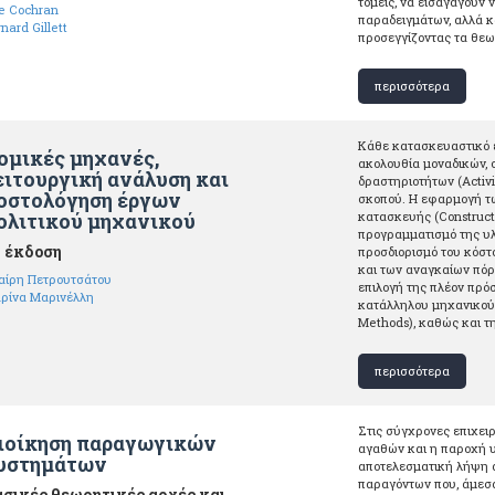
τομείς, να εισαγάγουν
le Cochran
παραδειγμάτων, αλλά κ
nard Gillett
προσεγγίζοντας τα θεω
περισσότερα
Κάθε κατασκευαστικό έρ
ομικές μηχανές,
ακολουθία μοναδικών,
ειτουργική ανάλυση και
δραστηριοτήτων (Activi
οστολόγηση έργων
σκοπού. Η εφαρμογή τω
ολιτικού μηχανικού
κατασκευής (Construct
προγραμματισμό της υλ
 έκδοση
προσδιορισμό του κόστ
και των αναγκαίων πόρω
αίρη Πετρουτσάτου
επιλογή της πλέον πρ
ρίνα Μαρινέλλη
κατάλληλου μηχανικού 
Methods), καθώς και τη
περισσότερα
Στις σύγχρονες επιχει
ιοίκηση παραγωγικών
αγαθών και η παροχή 
υστημάτων
αποτελεσματική λήψη α
παραγόντων που, άμεσα
σικές θεωρητικές αρχές και