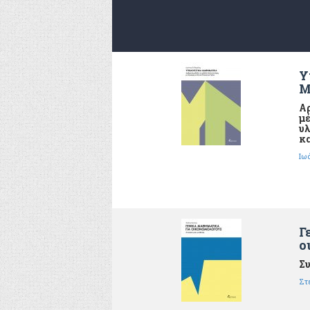
Υ
Μ
Αρ
μέ
υλ
κ
Ιω
Γ
ο
Συ
Στ