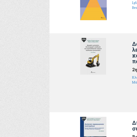
Ly
Ber
Δ
λ
κ
π
2η
Κλ
Μα
Δ
σ
Βα