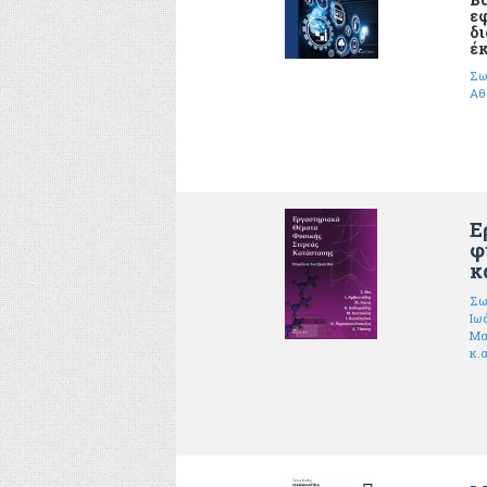
εφ
δι
έ
Σω
Αθ
Ε
φ
κ
Σω
Ιω
Μα
κ.α