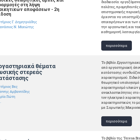
διαδικασία: εργαζόμενο
αρμογές στη λήψη
πελάτες, προμηθευτές κ
οικητικών αποφάσεων - 2η
επιστημονικής περιοχ
κδοση
έρχονται να υποστηρίξ
τήριος Γ. Δημητριάδης
επιχειρήσεων και των 
ανάσιος Ν. Μιχιώτης
την οργανωτική και τε
καθημερινή λειτουργία
περισσότερα
Το βιβλίο
Εργαστηριακά
ργαστηριακά θέματα
από εργαστηριακή άποψ
υσικής στερεάς
κατάστασης συνδυάζοντ
ατάστασης
χαρακτηρισμού. Ειδικό
θεωρητικό υπολογισμό 
τήριος Βες
χαρακτηρισμό υλικών 
άννης Αρβανιτίδης
ανακλαστικότητας στο 
ρία Γιώτη
τον ηλεκτρικό χαρακτηρ
.
χαρακτηριστικών, το μ
με Σαρωτικής Μικροσκ
περισσότερα
Το βιβλίο της Teresa B