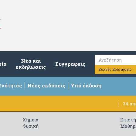
Νέα και
ρία
Συγγραφείς
εκδηλώσεις
Συχνές Ερωτήσεις
Ενότητες
Νέες εκδόσεις
Υπό έκδοση
34 α
Χημεία
Επιστ
Φυσική
Μαθημ