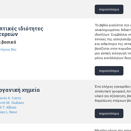
περισσότερα
Το βιβλίο καλύπτει την
πτικές ιδιότητες
ολοκληρωμένου διδακτι
τερεών
ιδιοτήτων. Συμβάλλει σ
έννοιες της αλληλεπιδ
 βασικά
και ειδικότερα της οπτι
βασίζεται στην παραδο
τήριος Βες
μια γενική εισαγωγή τ
μέσω κατάλληλων διαγ
περισσότερα
Ένα πλήρες εγχειρίδιο 
ργανική χημεία
αναλυτικά γραφικά, λύ
υλικό για εξάσκηση, β
ancis A. Carey
θεμελίωση στέρεων βάσ
bert M. Giuliano
l T. Allison
san L. Bane
περισσότερα
Μεγάλο μέρος της χημε