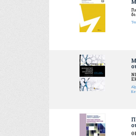
Μ
Γι
δι
Te
Μ
ο
Ν
Ε
Al
Ke
Π
ο
Θ