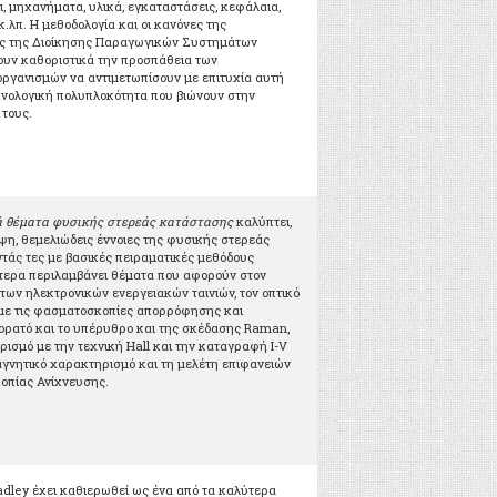
ι, μηχανήματα, υλικά, εγκαταστάσεις, κεφάλαια,
.λπ. Η μεθοδολογία και οι κανόνες της
ής της Διοίκησης Παραγωγικών Συστημάτων
ουν καθοριστικά την προσπάθεια των
οργανισμών να αντιμετωπίσουν με επιτυχία αυτή
χνολογική πολυπλοκότητα που βιώνουν στην
 τους.
 θέματα φυσικής στερεάς κατάστασης
καλύπτει,
η, θεμελιώδεις έννοιες της φυσικής στερεάς
άς τες με βασικές πειραματικές μεθόδους
τερα περιλαμβάνει θέματα που αφορούν στον
των ηλεκτρονικών ενεργειακών ταινιών, τον οπτικό
με τις φασματοσκοπίες απορρόφησης και
ορατό και το υπέρυθρο και της σκέδασης Raman,
ισμό με την τεχνική Hall και την καταγραφή I-V
αγνητικό χαρακτηρισμό και τη μελέτη επιφανειών
οπίας Ανίχνευσης.
radley έχει καθιερωθεί ως ένα από τα καλύτερα