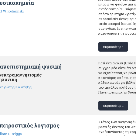
υσικοχημεία
μπορώ να φτιάξω μια 
αντιδραστηρίου Grigna
t W. Kolasinski
από το ερώτημα «γιατί;
ακολουθούν έναν μορια
οποίο ισχυροί δεσμοί 
σας ενδιαφέρει το «γιατ
κατανοήσετε τη φυσικ
περισσότερα
Γιατί ένα ακόμα βιβλίο
ανεπιστημιακή φυσική
συγγραφέα είναι ότι ο
να εξελίσσεται, να βελ
λεκτρομαγνητισμός -
κατανόηση από τους σπ
ηχανική
κάθε καινούργιο βιβλί
ναγιώτης Κουνάβης
του μεγάλου πλήθους τ
Πανεπιστημιακής Φυσι
περισσότερα
Στόχος των συγγραφέων
πειροστικός λογισμός
βασικές έννοιες του Α
αναδεικνύοντας τη χρ
liam L. Briggs