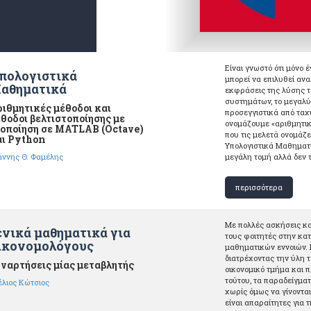
Είναι γνωστό ότι μόνο
πολογιστικά
μπορεί να επιλυθεί αν
αθηματικά
εκφράσεις της λύσης τ
συστημάτων, το μεγαλύ
ιθμητικές μέθοδοι και
προσεγγιστικά από ταχύ
θοδοι βελτιστοποίησης με
ονομάζουμε «αριθμητικ
οποίηση σε MATLAB (Octave)
που τις μελετά ονομάζ
αι Python
Υπολογιστικά Μαθηματι
άννης Θ. Φαμέλης
μεγάλη τομή αλλά δεν τ
περισσότερα
Με πολλές ασκήσεις και
ενικά μαθηματικά για
τους φοιτητές στην κα
ικονομολόγους
μαθηματικών εννοιών. 
διατρέχοντας την ύλη 
ναρτήσεις μίας μεταβλητής
οικονοµικό τµήµα και π
τούτου, τα παραδείγµατ
έλιος Κώτσιος
χωρίς όµως να γίνοντα
είναι απαραίτητες για 