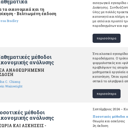
αθηματικά
εισαγωγικά εγχειρίδια
Διοίκησης. Συνδυάζοντ
α τα οικονομικά και τη
ύλης με πολλές πρακτ
οίκηση - Βελτιωμένη έκδοση
κατανοητό και πλήρη ο
resa Bradley
με απλό και προσιτό τ
παραδειγμάτων και εφ
περισσότερα
Ένα κλασικό εγχειρίδι
αθηματικές μέθοδοι
παραδείγματα. Ο τρόπο
ικονομικής ανάλυσης
φορμαλιστικός και «φι
προβλέψουν τις απορίε
ΕΑ ΑΝΑΘΕΩΡΗΜΕΝΗ
μαθηματικά εργαλεία ε
ΚΔΟΣΗ
κατανόηση. Όπου χρει
οπτικά τα αλγεβρικά α
pha C. Chiang
vin Wainwright
περισσότερα
Σεπτέμβριος 2024 – Κ
οσοτικές μέθοδοι
ικονομικής ανάλυσης
Ποσοτικές μέθοδοι ο
Θεωρία και ασκήσεις
ΕΩΡΙΑ ΚΑΙ ΑΣΚΗΣΕΙΣ -
2η έκδοση