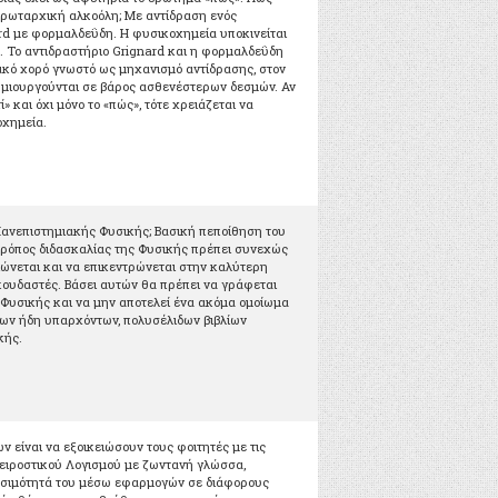
πρωταρχική αλκοόλη; Με αντίδραση ενός
rd με φορμαλδεΰδη. Η φυσικοχημεία υποκινείται
». Το αντιδραστήριο Grignard και η φορμαλδεΰδη
κό χορό γνωστό ως μηχανισμό αντίδρασης, στον
δημιουργούνται σε βάρος ασθενέστερων δεσμών. Αν
ί» και όχι μόνο το «πώς», τότε χρειάζεται να
οχημεία.
 Πανεπιστημιακής Φυσικής; Βασική πεποίθηση του
 τρόπος διδασκαλίας της Φυσικής πρέπει συνεχώς
τιώνεται και να επικεντρώνεται στην καλύτερη
ουδαστές. Βάσει αυτών θα πρέπει να γράφεται
ο Φυσικής και να μην αποτελεί ένα ακόμα ομοίωμα
ων ήδη υπαρχόντων, πολυσέλιδων βιβλίων
κής.
 είναι να εξοικειώσουν τους φοιτητές με τις
πειροστικού Λογισμού με ζωντανή γλώσσα,
ησιμότητά του μέσω εφαρμογών σε διάφορους