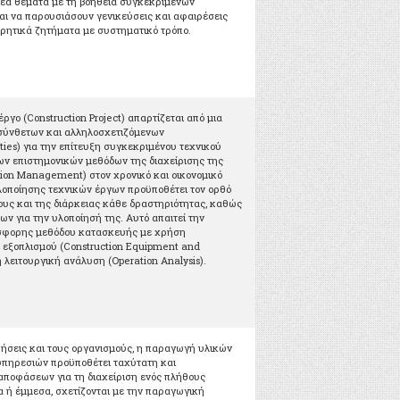
 νέα θέματα με τη βοήθεια συγκεκριμένων
αι να παρουσιάσουν γενικεύσεις και αφαιρέσεις
ρητικά ζητήματα με συστηματικό τρόπο.
γο (Construction Project) απαρτίζεται από μια
 σύνθετων και αλληλοσχετιζόμενων
ties) για την επίτευξη συγκεκριμένου τεχνικού
ν επιστημονικών μεθόδων της διαχείρισης της
ion Management) στον χρονικό και οικονομικό
οποίησης τεχνικών έργων προϋποθέτει τον ορθό
ους και της διάρκειας κάθε δραστηριότητας, καθώς
ν για την υλοποίησή της. Αυτό απαιτεί την
όσφορης μεθόδου κατασκευής με χρήση
εξοπλισμού (Construction Equipment and
 λειτουργική ανάλυση (Operation Analysis).
ρήσεις και τους οργανισμούς, η παραγωγή υλικών
υπηρεσιών προϋποθέτει ταχύτατη και
ποφάσεων για τη διαχείριση ενός πλήθους
 ή έμμεσα, σχετίζονται με την παραγωγική