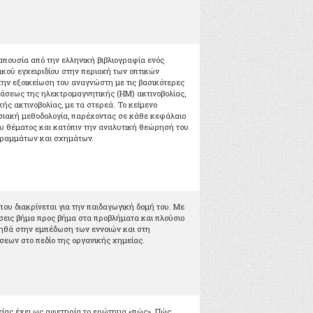
 απουσία από την ελληνική βιβλιογραφία ενός
κού εγχειριδίου στην περιοχή των οπτικών
την εξοικείωση του αναγνώστη με τις βασικότερες
ράσεως της ηλεκτρομαγνητικής (ΗΜ) ακτινοβολίας,
κής ακτινοβολίας, με τα στερεά. Το κείμενο
σιακή μεθοδολογία, παρέχοντας σε κάθε κεφάλαιο
ου θέματος και κατόπιν την αναλυτική θεώρησή του
ραμμάτων και σχημάτων.
που διακρίνεται για την παιδαγωγική δομή του. Με
σεις βήμα προς βήμα στα προβλήματα και πλούσιο
οηθά στην εμπέδωση των εννοιών και στη
εων στο πεδίο της οργανικής χημείας.
ίας έχει ως αφετηρία το ερώτημα «πώς». Πώς