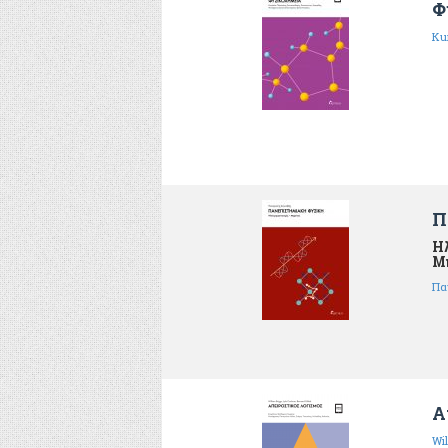
Φ
Kur
Π
Η
Μ
Πα
Α
Wil