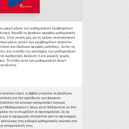
 ένα μικρό μέρος των μαθηματικών προβλημάτων
αλυτικά, δηλαδή να βρεθούν ακριβείς μαθηματικές
ους. Στην εποχή μας, με τη χρήση υπολογιστικών
τερο μέρος αυτών των προβλημάτων επιλύεται
τατες και ιδιαίτερα ακριβείς μεθόδους. Αυτές τις
ές», και το πεδίο της επιστήμης των μαθηματικών
εται Αριθμητική Ανάλυση ή και μερικές φορές
κά. Τα πεδία αυτά των μαθηματικών έχουν
αυτίζονται.
 πλούσιο υλικό, το βιβλίο στοχεύει να βοηθήσει
τανόηση και την εμπέδωση των βασικών
Καλύπτει τον κλασικό απειροστικό λογισµό,
των Μαθηµατικών Ι, όπως αυτά διδάσκονται σε ένα
ρέπει να τα γνωρίζουν οι οικονοµολόγοι. Ως εκ
α και οι εφαρµογές αντλούνται από τα οικονοµικά,
ι εκπτώσεις στις καθαρά µαθηµατικές γνώσεις που
την αντιµετώπισή τους.