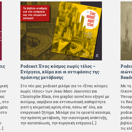
εις
Podcast: Ένας κόσμος χωρίς τέλος –
Podca
Ενέργεια, κλίμα και οι αντιφάσεις της
αιώνα
πράσινης μετάβασης
Reade
τρική
Στο νέο μας podcast μιλάμε για το «Ένας κόσμος
Με τη
ουν
χωρίς τέλος» των Jean-Marc Jancovici και
Οικον
μας
Christophe Blain, ένα graphic novel που εξηγεί με
Υπουρ
, στο
χιούμορ, ακρίβεια και εντυπωσιακή καθαρότητα
το Rea
ημίας
γιατί η κλιματική κρίση είναι, πάνω απ’ όλα, και
δυσπρ
 στο
ενεργειακό ζήτημα. Μιλάμε για τα ορυκτά καύσιμα,
podca
την πράσινη μετάβαση, την οικονομική ανάπτυξη,
podcas
ι
την κατανάλωση, την πυρηνική ενέργεια […]
βιβλίο
…]
τις ε