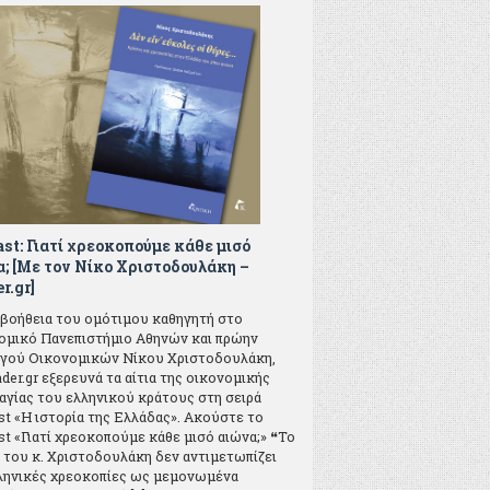
st: Γιατί χρεοκοπούμε κάθε μισό
; [Με τον Νίκο Χριστοδουλάκη –
r.gr]
 βοήθεια του ομότιμου καθηγητή στο
ομικό Πανεπιστήμιο Αθηνών και πρώην
γού Οικονομικών Νίκου Χριστοδουλάκη,
der.gr εξερευνά τα αίτια της οικονομικής
αγίας του ελληνικού κράτους στη σειρά
st «Η ιστορία της Ελλάδας». Ακούστε το
t «Γιατί χρεοκοπούμε κάθε μισό αιώνα;» ❝Το
 του κ. Χριστοδουλάκη δεν αντιμετωπίζει
λληνικές χρεοκοπίες ως μεμονωμένα