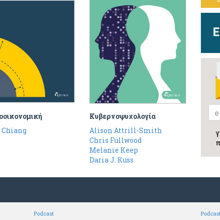
οικονομική
Κυβερνοψυχολογία
. Chiang
Alison Attrill-Smith
γ
Chris Fullwood
π
Melanie Keep
Daria J. Kuss
Podcast
Podcas