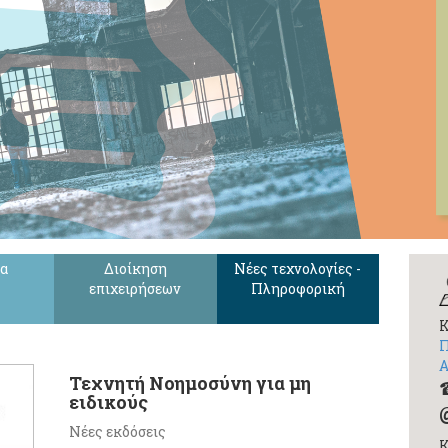
ία
Διοίκηση
Νέες τεχνολογίες -
επιχειρήσεων
Πληροφορική
Κ
Π
Α
Τεχνητή Νοημοσύνη για μη
ειδικούς
Νέες εκδόσεις
Κ