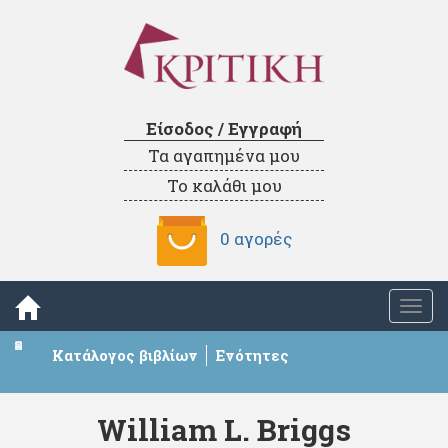
Είσοδος / Εγγραφή
Τα αγαπημένα μου
Το καλάθι μου
0 αγορές
Togg
navi
Κατάλογος βιβλίων
Ενότητες
William L. Briggs