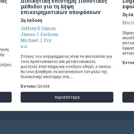
δας
Διοικητική επιστήμη: Ποσοτικές
Logi
μέθοδοι για τη λήψη
εφο
επιχειρηματικών αποφάσεων
2η έ
2η έκδοση
Mart
Jeffrey D. Camm
Σήμερα
James J. Cochran
αλυσίδ
Michael J. Fry
επιτυχ
κ.α.
έμφασ
γγιση
ανταγω
κής
Στόχος του συγγράμματος είναι να αποτελέσει για
τους προπτυχιακούς και μεταπτυχιακούς
Έντυ
ελίξεις
φοιτητές έναν πλήρη και ευνόητο οδηγό, ο οποίος
θα τους βοηθήσει να κατανοήσουν τον ρόλο της
διοικητικής επιστήμης στη ...
Έντυπο:
110.00
€
περισσότερα