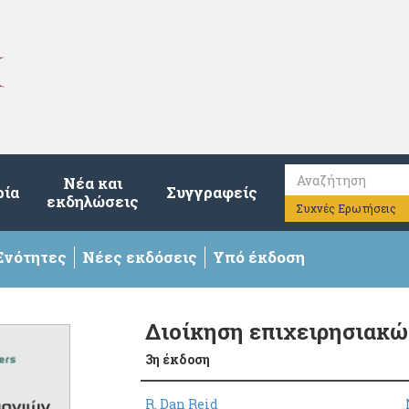
Νέα και
ρία
Συγγραφείς
εκδηλώσεις
Συχνές Ερωτήσεις
Ενότητες
Νέες εκδόσεις
Υπό έκδοση
Διοίκηση επιχειρησιακώ
3η έκδοση
R. Dan Reid