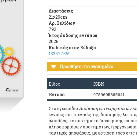
Διαστάσεις
21χ29cm
Αρ. Σελίδων
792
Έτος έκδοσης εντύπου
2026
Κωδικός στον Εύδοξο
153577569
Προσθήκη στα αγαπημένα
Είδος
ISBN
Έντυπο
9789605865641
Στο εγχειρίδιο
Διοίκηση επιχειρησιακών λ
έννοιες και τεχνικές της διοίκησης λειτο
αλυσίδας, τα συστήματα διαχείρισης επιχε
πληροφοριακών συστημάτων, η οργανωσιακ
τακτικές αποφάσεις, με εστίαση τόσο στις