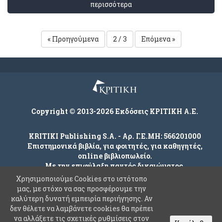
περισσότερα
« Προηγούμενα
2 / 3
Επόμενα »
Copyright © 2013-2026 Εκδόσεις ΚΡΙΤΙΚΗ Α.Ε.
KRITIKI Publishing S.A. - Αρ. Γ.Ε.ΜΗ: 566201000
Επιστημονικά βιβλία, για φοιτητές, για καθηγητές,
online βιβλιοπωλείο.
Με την επιφύλαξη παντός δικαιώματος.
Χρησιμοποιούμε Cookies στο ιστότοπο
μας, με στόχο να σας προσφέρουμε την
καλύτερη δυνατή εμπειρία περιήγησης. Αν
Company
δεν θέλετε να λαμβάνετε cookies θα πρέπει
Όροι χρήσης
να αλλάξετε τις σχετικές ρυθμίσεις στον