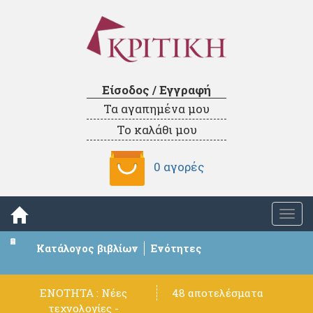
Είσοδος / Εγγραφή
Τα αγαπημένα μου
Το καλάθι μου
0 αγορές
Togg
navi
Κατάλογος βιβλίων
Ενότητες
ΕΝΟΤΗΤΑ : Νέες
48 αποτελέσματα
τεχνολογίες -