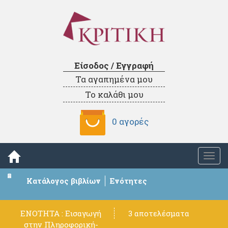
Είσοδος / Εγγραφή
Τα αγαπημένα μου
Το καλάθι μου
0 αγορές
Togg
navi
Κατάλογος βιβλίων
Ενότητες
ΕΝΟΤΗΤΑ : Εισαγωγή
3 αποτελέσματα
στην Πληροφορική-