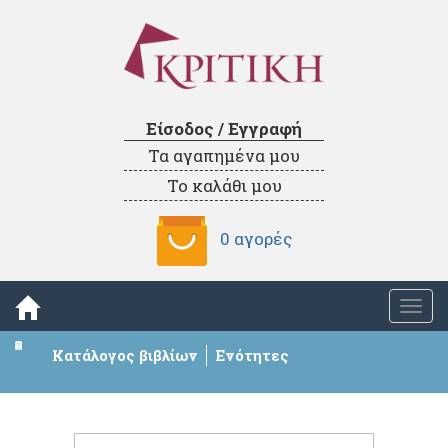
Είσοδος / Εγγραφή
Τα αγαπημένα μου
Το καλάθι μου
0 αγορές
Togg
navi
Κατάλογος βιβλίων
Ενότητες