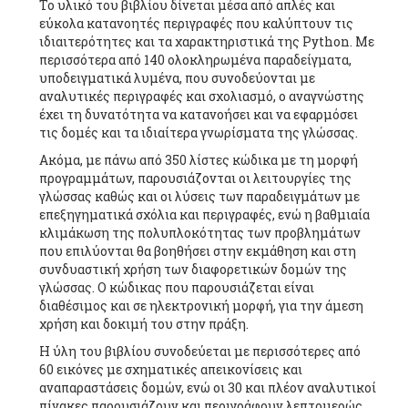
Το υλικό του βιβλίου δίνεται μέσα από απλές και
εύκολα κατανοητές περιγραφές που καλύπτουν τις
ιδιαιτερότητες και τα χαρακτηριστικά της Python. Με
περισσότερα από 140 ολοκληρωμένα παραδείγματα,
υποδειγματικά λυμένα, που συνοδεύονται με
αναλυτικές περιγραφές και σχολιασμό, ο αναγνώστης
έχει τη δυνατότητα να κατανοήσει και να εφαρμόσει
τις δομές και τα ιδιαίτερα γνωρίσματα της γλώσσας.
Ακόμα, με πάνω από 350 λίστες κώδικα με τη μορφή
προγραμμάτων, παρουσιάζονται οι λειτουργίες της
γλώσσας καθώς και οι λύσεις των παραδειγμάτων με
επεξηγηματικά σχόλια και περιγραφές, ενώ η βαθμιαία
κλιμάκωση της πολυπλοκότητας των προβλημάτων
που επιλύονται θα βοηθήσει στην εκμάθηση και στη
συνδυαστική χρήση των διαφορετικών δομών της
γλώσσας. Ο κώδικας που παρουσιάζεται είναι
διαθέσιμος και σε ηλεκτρονική μορφή, για την άμεση
χρήση και δοκιμή του στην πράξη.
Η ύλη του βιβλίου συνοδεύεται με περισσότερες από
60 εικόνες με σχηματικές απεικονίσεις και
αναπαραστάσεις δομών, ενώ οι 30 και πλέον αναλυτικοί
πίνακες παρουσιάζουν και περιγράφουν λεπτομερώς