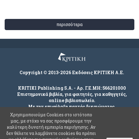
περισσότερα
Copyright © 2013-2026 Εκδόσεις ΚΡΙΤΙΚΗ Α.Ε.
KRITIKI Publishing S.A. - Αρ. Γ.Ε.ΜΗ: 566201000
Επιστημονικά βιβλία, για φοιτητές, για καθηγητές,
online βιβλιοπωλείο.
Με την επιφύλαξη παντός δικαιώματος.
Χρησιμοποιούμε Cookies στο ιστότοπο
μας, με στόχο να σας προσφέρουμε την
καλύτερη δυνατή εμπειρία περιήγησης. Αν
Company
δεν θέλετε να λαμβάνετε cookies θα πρέπει
Όροι χρήσης