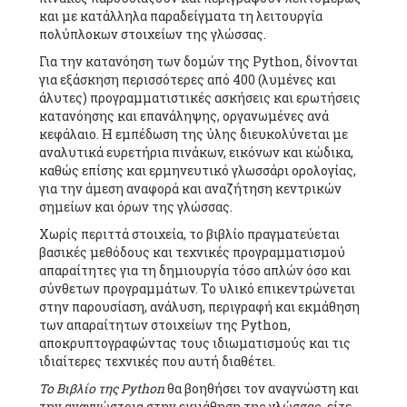
και με κατάλληλα παραδείγματα τη λειτουργία
πολύπλοκων στοιχείων της γλώσσας.
Για την κατανόηση των δομών της Python, δίνονται
για εξάσκηση περισσότερες από 400 (λυμένες και
άλυτες) προγραμματιστικές ασκήσεις και ερωτήσεις
κατανόησης και επανάληψης, οργανωμένες ανά
κεφάλαιο. Η εμπέδωση της ύλης διευκολύνεται με
αναλυτικά ευρετήρια πινάκων, εικόνων και κώδικα,
καθώς επίσης και ερμηνευτικό γλωσσάρι ορολογίας,
για την άμεση αναφορά και αναζήτηση κεντρικών
σημείων και όρων της γλώσσας.
Χωρίς περιττά στοιχεία, το βιβλίο πραγματεύεται
βασικές μεθόδους και τεχνικές προγραμματισμού
απαραίτητες για τη δημιουργία τόσο απλών όσο και
σύνθετων προγραμμάτων. Το υλικό επικεντρώνεται
στην παρουσίαση, ανάλυση, περιγραφή και εκμάθηση
των απαραίτητων στοιχείων της Python,
αποκρυπτογραφώντας τους ιδιωματισμούς και τις
ιδιαίτερες τεχνικές που αυτή διαθέτει.
Το Βιβλίο της Python
θα βοηθήσει τον αναγνώστη και
την αναγνώστρια στην εκμάθηση της γλώσσας, είτε