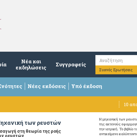
Νέα και
ρία
Συγγραφείς
εκδηλώσεις
Συχνές Ερωτήσεις
Ενότητες
Νέες εκδόσεις
Υπό έκδοση
10 απ
Η μηχανική των ρευστώ
ηχανική των ρευστών
της εκτενούς εφαρμογή
την ιατρική. Το βιβλίο
σαγωγή στη θεωρία της ροής
αντικείμενο καλύπτοντ
ων ρευστών