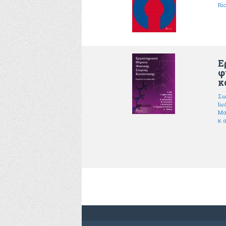
Ri
Ε
φ
κ
Σω
Ιω
Μα
κ.α