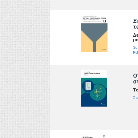
Ε
τ
Δε
με
Su
Ro
Ο
σ
Τα
Σω