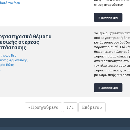
chard Wolfson
στους αναγνώστες.
περισσότερα
Το βιβλίο
Εργαστηριακά
ργαστηριακά θέματα
από εργαστηριακή άποψ
υσικής στερεάς
κατάστασης συνδυάζοντ
ατάστασης
χαρακτηρισμού. Ειδικό
θεωρητικό υπολογισμό 
τήριος Βες
χαρακτηρισμό υλικών 
άννης Αρβανιτίδης
ανακλαστικότητας στο 
ρία Γιώτη
τον ηλεκτρικό χαρακτηρ
.
χαρακτηριστικών, το μ
με Σαρωτικής Μικροσκ
περισσότερα
« Προηγούμενα
1 / 1
Επόμενα »