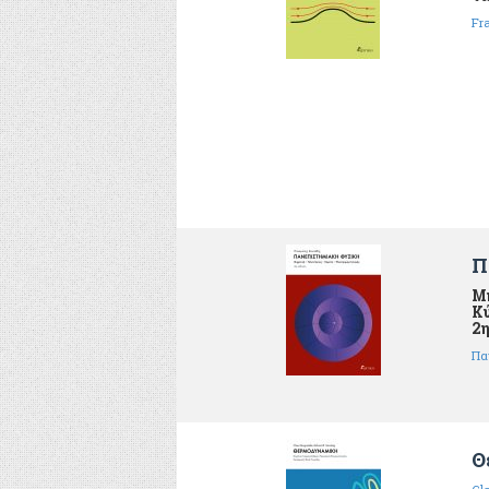
Fr
Π
Μη
Κύ
2η
Πα
Θ