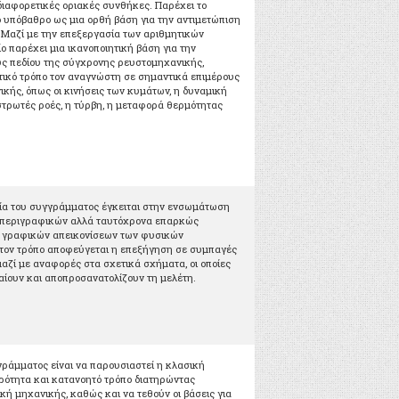
διαφορετικές οριακές συνθήκες. Παρέχει το
 υπόβαθρο ως μια ορθή βάση για την αντιμετώπιση
 Μαζί με την επεξεργασία των αριθμητικών
ίο παρέχει μια ικανοποιητική βάση για την
ς πεδίου της σύγχρονης ρευστομηχανικής,
ικό τρόπο τον αναγνώστη σε σημαντικά επιμέρους
ικής, όπως οι κινήσεις των κυμάτων, η δυναμική
 στρωτές ροές, η τύρβη, η μεταφορά θερμότητας
ία του συγγράμματος έγκειται στην ενσωμάτωση
ά περιγραφικών αλλά ταυτόχρονα επαρκώς
 γραφικών απεικονίσεων των φυσικών
 τον τρόπο αποφεύγεται η επεξήγηση σε συμπαγές
αζί με αναφορές στα σχετικά σχήματα, οι οποίες
ίουν και αποπροσανατολίζουν τη μελέτη.
γράμματος είναι να παρουσιαστεί η κλασική
ρότητα και κατανοητό τρόπο διατηρώντας
κή μηχανικής, καθώς και να τεθούν οι βάσεις για