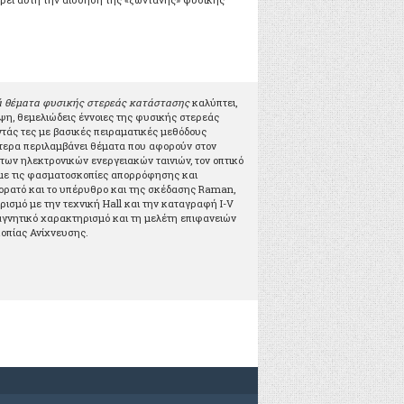
 θέματα φυσικής στερεάς κατάστασης
καλύπτει,
η, θεμελιώδεις έννοιες της φυσικής στερεάς
άς τες με βασικές πειραματικές μεθόδους
τερα περιλαμβάνει θέματα που αφορούν στον
των ηλεκτρονικών ενεργειακών ταινιών, τον οπτικό
με τις φασματοσκοπίες απορρόφησης και
ορατό και το υπέρυθρο και της σκέδασης Raman,
ισμό με την τεχνική Hall και την καταγραφή I-V
αγνητικό χαρακτηρισμό και τη μελέτη επιφανειών
οπίας Ανίχνευσης.