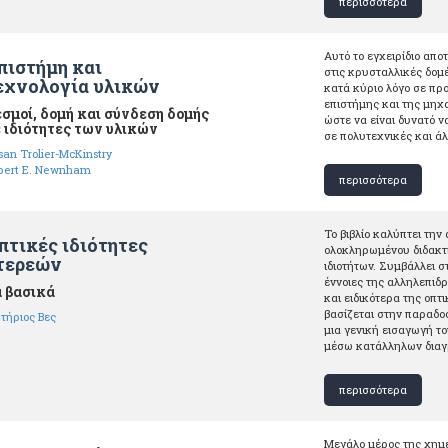
περισσότερα
Αυτό το εγχειρίδιο απο
πιστήμη και
στις κρυσταλλικές δομέ
εχνολογία υλικών
κατά κύριο λόγο σε πρ
επιστήμης και της μηχα
σμοί, δομή και σύνδεση δομής
ώστε να είναι δυνατό 
 ιδιότητες των υλικών
σε πολυτεχνικές και άλ
san Trolier-McKinstry
bert E. Newnham
περισσότερα
Το βιβλίο καλύπτει την
πτικές ιδιότητες
ολοκληρωμένου διδακτι
τερεών
ιδιοτήτων. Συμβάλλει σ
έννοιες της αλληλεπιδ
 βασικά
και ειδικότερα της οπτι
βασίζεται στην παραδο
τήριος Βες
μια γενική εισαγωγή τ
μέσω κατάλληλων διαγ
περισσότερα
Μεγάλο μέρος της χημε