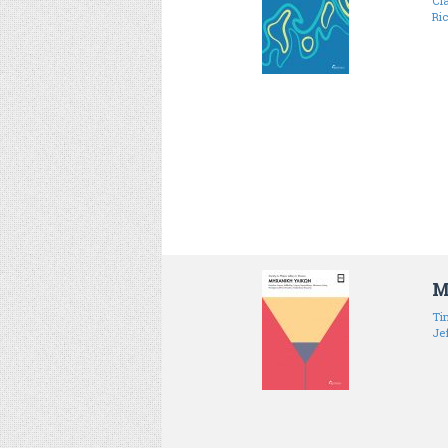
Cl
Ri
Μ
Ti
Je