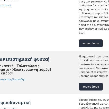
ροές των ρευστών για 
anz Durst
μαθηματικό και φυσικό
της ροής των ρευστών.
μεθόδων, το παρόν βιβλ
κατανόηση του εκτενού
εσάγοντας με συστηματ
πεδία της ρευστομηχαν
των αερίων, οι ιξώδεις
κ.λπ.
περισσότερα
Η σημαντική πρωτοτυπ
ανεπιστημιακή φυσική
στο κείμενο συνοπτικ
αναλυτικών έγχρωμων
χανική - Ταλαντώσεις -
φαινομένων. Με αυτόν
ματα - Ηλεκτρομαγνητισμός |
μακροσκελές κείμενο μ
 έκδοση
μερικές φορές δυσχερα
ναγιώτης Κουνάβης
περισσότερα
Βασικοί στόχοι του συγ
ερμοδυναμική
θερμοδυναμική με πλη
παράλληλα μια προοπτι