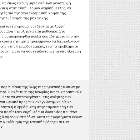
μείς όπως είναι η μηχανική των ρευστών, η
αι η στατιστική θερμοδυναμική. Τέλος, να
τητές για την αποτελεσματική χρήση της
την εξάσκηση της μηχανικής.
και οι νέοι ορισμοί συνδέονται με λογική
υσίαση της ύλης γίνεται μεθοδικά. Στο
ης συμπεριληφθεί πολλά παραδείγματα από την
ύγχρονα ζητήματα προκειμένου να διευκολύνουν
νόηση της θερμοδυναμικής, ενώ τα προβλήματα
οσοχή ώστε να συσχετίζονται με τα υπό εξέταση
υ.
ην παρουσίαση της ύλης της μηχανικής υλικών με
ητό. Η ανάπτυξη της θεωρίας και των πρακτικών
ι ώστε να ανταποκρίνεται στις ανάγκες των
ίναι «φιλικό προς των αναγνώστη» χωρίς να
κότητα ή η εμβάθυνση στην παρουσίαση των
α καλύπτουν ευρύ φάσμα δυσκολίας και είναι
ς διαφόρων επιπέδων. Αυτά τα προβλήματα έχουν
ην οικοδόμηση της τεχνικής βάσης και των
ν.