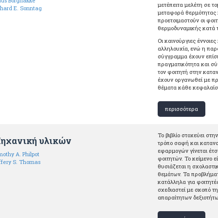
aus Βorgnakke
μετέπειτα μελέτη σε το
chard E. Sonntag
μεταφορά θερμότητας κ
προετοιμαστούν οι φοι
θερμοδυναμικής κατά 
Οι καινούργιες έννοιες 
αλληλουχία, ενώ η παρο
σύγγραμμα έχουν επίσ
πραγματικότητα και σ
τον φοιτητή στην κατα
έχουν οργανωθεί με πρ
θέματα κάθε κεφαλαίο
περισσότερα
Το βιβλίο στοχεύει στ
ηχανική υλικών
τρόπο σαφή και κατανο
εφαρμογών γίνεται έτσ
mothy A. Philpot
φοιτητών. Το κείμενο ε
ffery S. Thomas
θυσιάζεται η σχολαστι
θεμάτων. Τα προβλήματ
κατάλληλα για φοιτητέ
σχεδιαστεί με σκοπό τ
απαραίτητων δεξιοτήτω