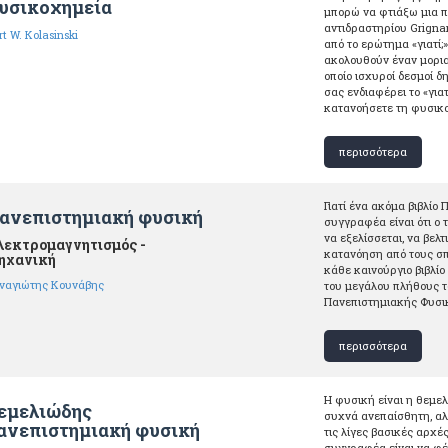
υσικοχημεία
μπορώ να φτιάξω μια 
αντιδραστηρίου Grigna
t W. Kolasinski
από το ερώτημα «γιατί;
ακολουθούν έναν μορια
οποίο ισχυροί δεσμοί 
σας ενδιαφέρει το «γιατ
κατανοήσετε τη φυσικ
περισσότερα
Γιατί ένα ακόμα βιβλίο
ανεπιστημιακή φυσική
συγγραφέα είναι ότι ο
να εξελίσσεται, να βελ
λεκτρομαγνητισμός -
κατανόηση από τους σπ
ηχανική
κάθε καινούργιο βιβλί
ναγιώτης Κουνάβης
του μεγάλου πλήθους τ
Πανεπιστημιακής Φυσι
περισσότερα
Η φυσική είναι η θεμε
εμελιώδης
συχνά ανεπαίσθητη, α
ανεπιστημιακή φυσική
τις λίγες βασικές αρχέ
συγγραφέα είναι να φέ