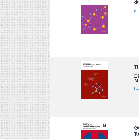
Φ
Kur
Π
Η
Μ
Πα
Θ
π