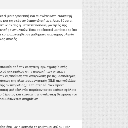
τελεί μια περιεκτική και ευανάγνωστη εισαγωγή
ς και τις σχέσεις δομής-ιδιοτήτων. Απευθύνεται
οπτυχιακούς ή μεταπτυχιακούς φοιτητές της
νικής των υλικών. Έχει σχεδιαστεί με τέτοιο τρόπο
να χρησιμοποιηθεί σε μαθήματα επιστήμης υλικών
λες σχολές.
 απουσία από την ελληνική βιβλιογραφία ενός
κού εγχειριδίου στην περιοχή των οπτικών
την εξοικείωση του αναγνώστη με τις βασικότερες
ράσεως της ηλεκτρομαγνητικής (ΗΜ) ακτινοβολίας,
κής ακτινοβολίας, με τα στερεά. Το κείμενο
σιακή μεθοδολογία, παρέχοντας σε κάθε κεφάλαιο
ου θέματος και κατόπιν την αναλυτική θεώρησή του
ραμμάτων και σχημάτων.
ίας έχει ως αφετηρία το ερώτημα «πώς». Πώς