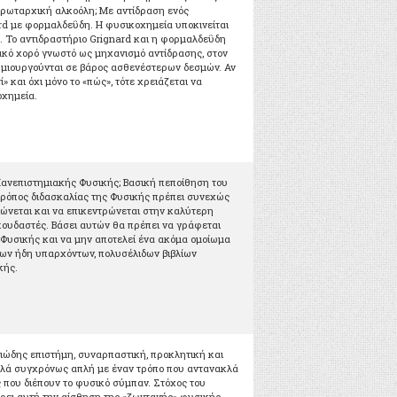
πρωταρχική αλκοόλη; Με αντίδραση ενός
rd με φορμαλδεΰδη. Η φυσικοχημεία υποκινείται
». Το αντιδραστήριο Grignard και η φορμαλδεΰδη
κό χορό γνωστό ως μηχανισμό αντίδρασης, στον
δημιουργούνται σε βάρος ασθενέστερων δεσμών. Αν
ί» και όχι μόνο το «πώς», τότε χρειάζεται να
οχημεία.
 Πανεπιστημιακής Φυσικής; Βασική πεποίθηση του
 τρόπος διδασκαλίας της Φυσικής πρέπει συνεχώς
τιώνεται και να επικεντρώνεται στην καλύτερη
ουδαστές. Βάσει αυτών θα πρέπει να γράφεται
ο Φυσικής και να μην αποτελεί ένα ακόμα ομοίωμα
ων ήδη υπαρχόντων, πολυσέλιδων βιβλίων
κής.
λιώδης επιστήμη, συναρπαστική, προκλητική και
λλά συγχρόνως απλή με έναν τρόπο που αντανακλά
ς που διέπουν το φυσικό σύμπαν. Στόχος του
ρει αυτή την αίσθηση της «ζωντανής» φυσικής