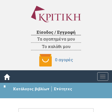
Είσοδος / Εγγραφή
Τα αγαπημένα μου
Το καλάθι μου
0 αγορές
Togg
navi
Κατάλογος βιβλίων
Ενότητες