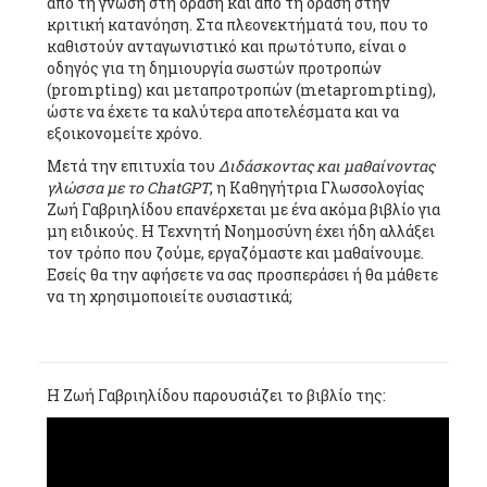
από τη γνώση στη δράση και από τη δράση στην
κριτική κατανόηση. Στα πλεονεκτήματά του, που το
καθιστούν ανταγωνιστικό και πρωτότυπο, είναι ο
οδηγός για τη δημιουργία σωστών προτροπών
(prompting) και μεταπροτροπών (metaprompting),
ώστε να έχετε τα καλύτερα αποτελέσματα και να
εξοικονομείτε χρόνο.
Μετά την επιτυχία του
Διδάσκοντας και μαθαίνοντας
γλώσσα με το ChatGPT
, η Καθηγήτρια Γλωσσολογίας
Ζωή Γαβριηλίδου επανέρχεται με ένα ακόμα βιβλίο για
μη ειδικούς. Η Τεχνητή Νοημοσύνη έχει ήδη αλλάξει
τον τρόπο που ζούμε, εργαζόμαστε και μαθαίνουμε.
Εσείς θα την αφήσετε να σας προσπεράσει ή θα μάθετε
να τη χρησιμοποιείτε ουσιαστικά;
H Ζωή Γαβριηλίδου παρουσιάζει το βιβλίο της: