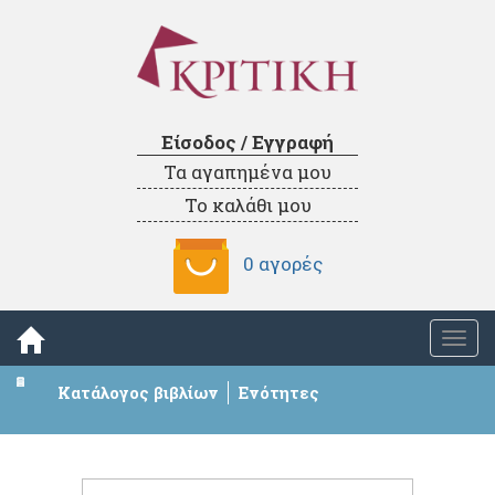
Είσοδος / Εγγραφή
Τα αγαπημένα μου
Το καλάθι μου
0 αγορές
Togg
navi
Κατάλογος βιβλίων
Ενότητες