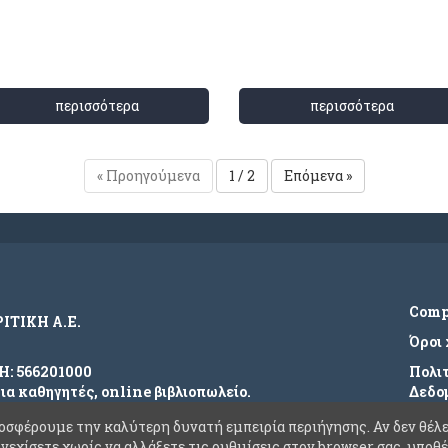
περισσότερα
περισσότερα
« Προηγούμενα
1 / 2
Επόμενα »
Com
ΡΙΤΙΚΗ Α.Ε.
Όροι
ΜΗ: 566201000
Πολι
για καθηγητές, online βιβλιοπωλείο.
Δεδο
τος.
Συχν
οσφέρουμε την καλύτερη δυνατή εμπειρία περιήγησης. Αν δεν θέλε
υνεχίσετε χωρίς να αλλάξετε τις ρυθμίσεις στον browser σας, υπο