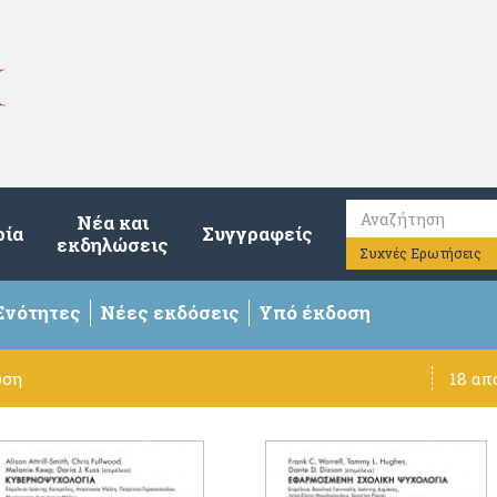
Νέα και
ρία
Συγγραφείς
εκδηλώσεις
Συχνές Ερωτήσεις
Ενότητες
Νέες εκδόσεις
Υπό έκδοση
υση
18 απ