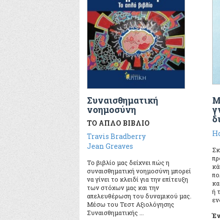
Συναισθηματική
Μ
νοημοσύνη
γ
δ
ΤΟ ΑΠΛΟ ΒΙΒΛΙΟ
H
Travis Bradberry
Jean Greaves
Σκ
πρ
Το βιβλίο μας δείχνει πώς η
κά
συναισθηματική νοημοσύνη μπορεί
πο
να γίνει το κλειδί για την επίτευξη
κα
των στόχων μας και την
ή 
απελευθέρωση του δυναμικού μας.
εν
Μέσω του Τεστ Αξιολόγησης
Συναισθηματικής ...
Έν