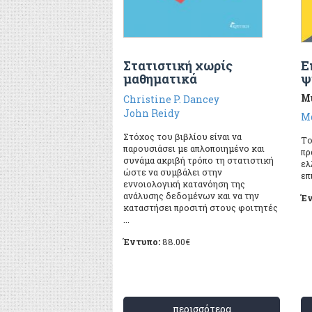
Στατιστική χωρίς
Ε
μαθηματικά
ψ
Mι
Christine P. Dancey
John Reidy
Μ
Στόχος του βιβλίου είναι να
Tο
παρουσιάσει με απλοποιημένο και
πρ
συνάμα ακριβή τρόπο τη στατιστική
ελ
ώστε να συμβάλει στην
επ
εννοιολογική κατανόηση της
ανάλυσης δεδομένων και να την
Έν
καταστήσει προσιτή στους φοιτητές
...
Έντυπο:
88.00
€
περισσότερα