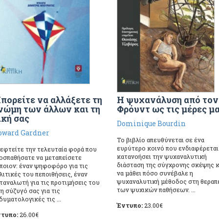
πορείτε να αλλάξετε τη
Η ψυχανάλυση από τον
νώμη των άλλων και τη
Φρόυντ ως τις μέρες μ
ική σας
Dominique Bourdin
oward Gardner
Το βιβλίο απευθύνεται σε ένα
ευρύτερο κοινό που ενδιαφέρεται
εφτείτε την τελευταία φορά που
κατανοήσει την ψυχαναλυτική
οσπαθήσατε να μεταπείσετε
διάσταση της σύγχρονης σκέψης κ
ποιον: έναν ψηφοφόρο για τις
να μάθει πόσο συνέβαλε η
λιτικές του πεποιθήσεις, έναν
ψυχαναλυτική μέθοδος στη θεραπ
ταναλωτή για τις προτιμήσεις του
των ψυχικών παθήσεων. ...
τη σύζυγό σας για τις
δυματολογικές τις ...
Έντυπο:
23.00
€
τυπο:
26.00
€