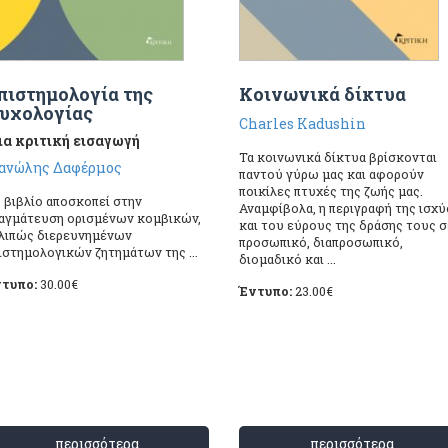
πιστημολογία της
Κοινωνικά δίκτυα
υχολογίας
Charles Kadushin
α κριτική εισαγωγή
Τα κοινωνικά δίκτυα βρίσκονται
ανώλης Δαφέρμος
παντού γύρω μας και αφορούν
ποικίλες πτυχές της ζωής μας.
 βιβλίο αποσκοπεί στην
Αναμφίβολα, η περιγραφή της ισχύ
αγμάτευση ορισμένων κομβικών,
και του εύρους της δράσης τους σ
λιπώς διερευνημένων
προσωπικό, διαπροσωπικό,
ιστημολογικών ζητημάτων της ...
διομαδικό και ...
τυπο:
30.00
€
Έντυπο:
23.00
€
περισσότερα
περισσότερα