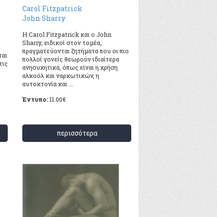
Carol Fitzpatrick
John Sharry
Η Carol Fitzpatrick και ο John
Sharry, ειδικοί στον τομέα,
πραγματεύονται ζητήματα που οι πιο
ται
πολλοί γονείς θεωρούν ιδιαίτερα
τις
ανησυχητικά, όπως είναι η χρήση
αλκοόλ και ναρκωτικών, η
αυτοκτονία και ...
Έντυπο:
11.00
€
περισσότερα