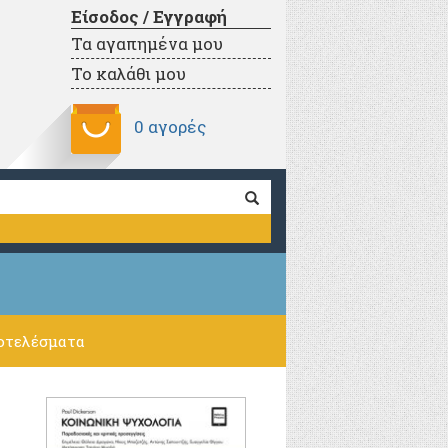
Είσοδος / Εγγραφή
Τα αγαπημένα μου
Το καλάθι μου
0 αγορές
οτελέσματα