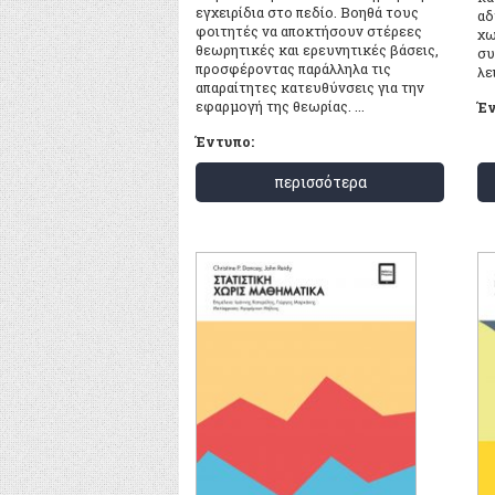
εγχειρίδια στο πεδίο. Βοηθά τους
αδ
φοιτητές να αποκτήσουν στέρεες
χω
θεωρητικές και ερευνητικές βάσεις,
συ
προσφέροντας παράλληλα τις
λε
απαραίτητες κατευθύνσεις για την
εφαρμογή της θεωρίας. ...
Έν
Έντυπο:
περισσότερα