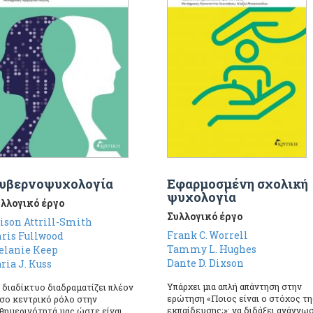
υβερνοψυχολογία
Εφαρμοσμένη σχολική
ψυχολογία
λλογικό έργο
Συλλογικό έργο
ison Attrill-Smith
Frank C. Worrell
ris Fullwood
Tammy L. Hughes
elanie Keep
Dante D. Dixson
ria J. Kuss
Υπάρχει μια απλή απάντηση στην
 διαδίκτυο διαδραματίζει πλέον
ερώτηση «Ποιος είναι ο στόχος τη
σο κεντρικό ρόλο στην
εκπαίδευσης;»: να διδάξει ανάγνωσ
θημερινότητά μας ώστε είναι