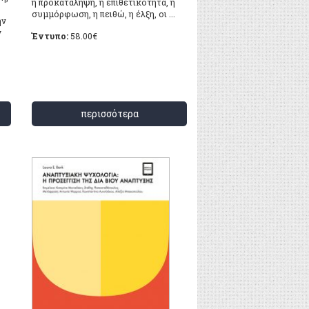
η προκατάληψη, η επιθετικότητα, η
συμμόρφωση, η πειθώ, η έλξη, οι ...
ην
ν
Έντυπο:
58.00
€
περισσότερα