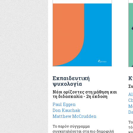
Εκπαιδευτική
Κ
ψυχολογία
Συ
Νέοι ορίζοντες στη μάθηση και
Al
τη διδασκαλία - 2η έκδοση
Ch
Paul Eggen
M
Don Kauchak
Da
Matthew McCrudden
Το
Το παρόν σύγγραμμα
τό
συγκαταλέγεται στα πιο δημοφιλή
κα