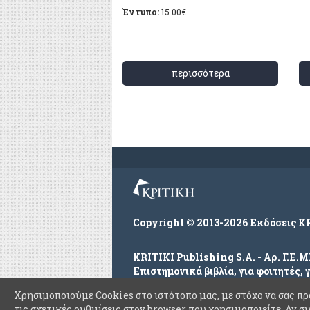
Έντυπο:
15.00
€
περισσότερα
Copyright © 2013-2026 Εκδόσεις Κ
KRITIKI Publishing S.A. - Αρ. Γ.Ε.
Επιστημονικά βιβλία, για φοιτητές, 
Με την επιφύλαξη παντός δικαιώμα
Χρησιμοποιούμε Cookies στο ιστότοπο μας, με στόχο να σας πρ
τις σχετικές ρυθμίσεις στον browser που χρησιμοποιείτε. Αν σ