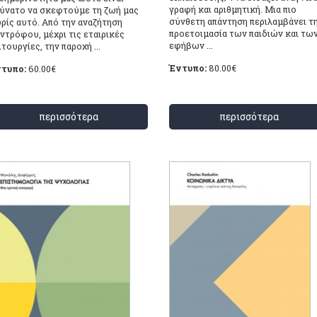
γραφή και αριθμητική. Μια πιο
ύνατο να σκεφτούμε τη ζωή μας
σύνθετη απάντηση περιλαμβάνει τ
ρίς αυτό. Από την αναζήτηση
προετοιμασία των παιδιών και τω
ντρόφου, μέχρι τις εταιρικές
εφήβων ...
ιτουργίες, την παροχή ...
Έντυπο:
80.00
€
τυπο:
60.00
€
περισσότερα
περισσότερα