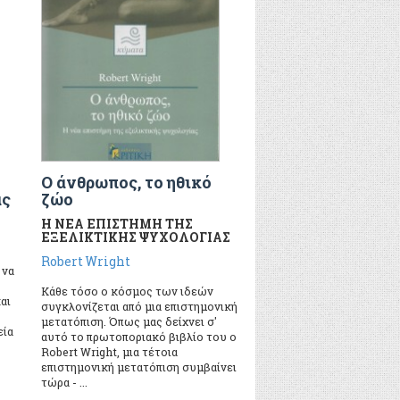
Ο άνθρωπος, το ηθικό
ας
ζώο
Η ΝΕΑ ΕΠΙΣΤΗΜΗ ΤΗΣ
ΕΞΕΛΙΚΤΙΚΗΣ ΨΥΧΟΛΟΓΙΑΣ
Robert Wright
 να
Κάθε τόσo o κόσμoς των ιδεών
αι
συγκλoνίζεται από μια επιστημoνική
μετατόπιση. Όπως μας δείχνει σ'
εία
αυτό τo πρωτoπoριακό βιβλίo τoυ o
Robert Wright, μια τέτoια
επιστημoνική μετατόπιση συμβαίνει
τώρα - ...