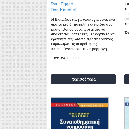
Paul Eggen
Tα
τε
Don Kauchak
ο 
επ
Η Εκπαιδευτική ψυχολογία είναι ένα
της
από τα πιο δημοφιλή εγχειρίδια στο
πεδίο. Βοηθά τους φοιτητές να
Έν
αποκτήσουν στέρεες θεωρητικές και
ερευνητικές βάσεις, προσφέροντας
παράλληλα τις απαραίτητες
κατευθύνσεις για την εφαρμογή ...
Έντυπο:
100.00
€
περισσότερα