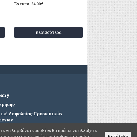
Έντυπο:
24.00
€
περισσότερα
pany
 χρήσης
τική Ασφαλείας Προσωπικών
μένων
ές Ερωτήσεις
τε να λαμβάνετε cookies θα πρέπει να αλλάξετε
θέτουμε ότι συμφωνείτε να λαμβάνετε cookies
Κατάλαβα