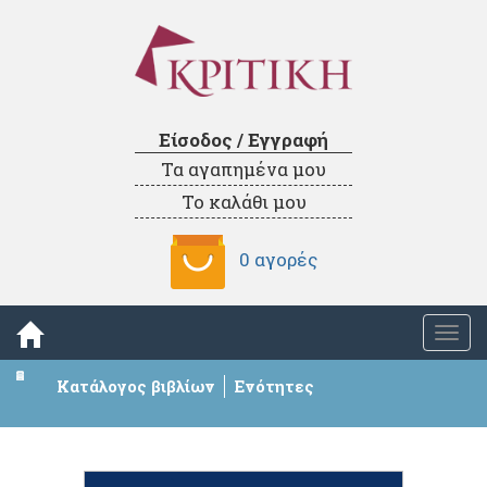
Είσοδος / Εγγραφή
Τα αγαπημένα μου
Το καλάθι μου
0 αγορές
Togg
navi
Κατάλογος βιβλίων
Ενότητες