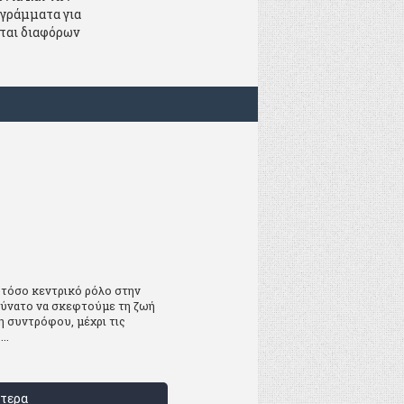
ογράμματα για
ίται διαφόρων
 τόσο κεντρικό ρόλο στην
δύνατο να σκεφτούμε τη ζωή
η συντρόφου, μέχρι τις
..
τερα