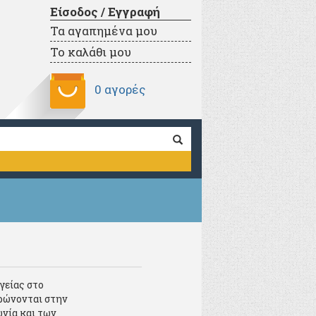
Είσοδος / Εγγραφή
Τα αγαπημένα μου
Το καλάθι μου
0 αγορές
γείας στο
τρώνονται στην
νία και των