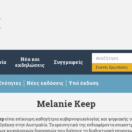
Νέα και
ρία
Συγγραφείς
εκδηλώσεις
Συχνές Ερωτήσεις
Ενότητες
Νέες εκδόσεις
Υπό έκδοση
Melanie Keep
ep
είναι επίκουρη καθηγήτρια κυβερνοψυχολογίας και ψηφιακής υ
 Sydney στην Αυστραλία. Τα ερευνητικά της ενδιαφέροντα επικεν
ων ψυχολογικών διεργασιών που διέπουν τη διαδικτυακή επικοινω