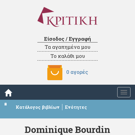
Είσοδος / Εγγραφή
Τα αγαπημένα μου
Το καλάθι μου
0 αγορές
Togg
navi
Κατάλογος βιβλίων
Ενότητες
Dominique Bourdin