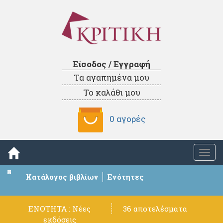
Είσοδος / Εγγραφή
Τα αγαπημένα μου
Το καλάθι μου
0 αγορές
Togg
navi
Κατάλογος βιβλίων
Ενότητες
ΕΝΟΤΗΤΑ : Νέες
36 αποτελέσματα
εκδόσεις