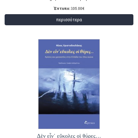
Έντυπο:
105.00
€
περισσότερα
Δὲν εἶν᾿ εὔκολες οἱ θύρες…