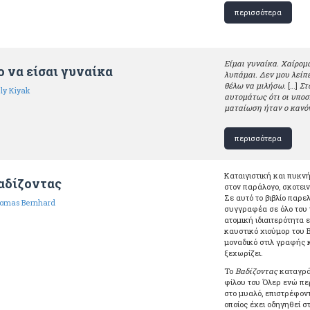
περισσότερα
Είμαι γυναίκα. Χαίρομ
ο να είσαι γυναίκα
λυπάμαι. Δεν μου λείπε
θέλω να μιλήσω.
[…]
Στο
ly Kiyak
αυτομάτως ότι οι υποσ
ματαίωση ήταν ο κανό
περισσότερα
Καταιγιστική και πυκνή
αδίζοντας
στον παράλογο, σκοτει
Σε αυτό το βιβλίο παρ
omas Bernhard
συγγραφέα σε όλο του τ
ατομική ιδιαιτερότητα 
καυστικό χιούμορ του B
μοναδικό στιλ γραφής 
ξεχωρίζει.
Το
Βαδίζοντας
καταγράφ
φίλου του Όλερ ενώ πε
στο μυαλό, επιστρέφον
οποίος έχει οδηγηθεί σ