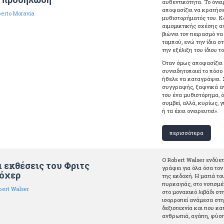
αυθεντικότητα. Το όνειρ
αποφασίζει να κρατήσει
berto Moravia
μυθιστορήματός του. Κ
αιμομικτικής σχέσης αν
βιώνει τον πειρασμό ν
ταμπού, ενώ την ίδια 
την εξέλιξη του ίδιου τ
Όταν όμως αποφασίζει 
συνειδητοποιεί το πόσο
ήθελε να καταγράψει. 
συγγραφής, ξαφνικά αν
του ένα μυθιστόρημα, ό
συμβεί, αλλά, κυρίως, γ
ή τα έχει ονειρευτεί».
περισσότερα
Ο Robert Walser ενδύετ
ι εκθέσεις του Φριτς
γράφει για όλα όσα το
όχερ
της εκδοχή. Η ματιά το
πυρκαγιάς, στο νοτισμέ
bert Walser
στο μοναχικό λιβάδι στ
ισορροπεί ανάμεσα στην
δεξιοτεχνία και που κα
ανθρωπιά, αγάπη, φύση