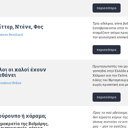
περισσότερα
Τρία αδέλφια, γόνοι β
ίττερ, Ντένε, Φος
ξαναβρίσκονται στην π
ετοιμάζουν γεύμα προς 
omas Bernhard
την ψυχιατρική κλινική
περισσότερα
Πρωταγωνιστής του μυθ
λοι οι καλοί έχουν
γεννηθεί στην Ελλάδα κ
εθάνει
Χέλμουτ και την Γκίττε
πόλης του Βίρτσμπουργ
rasimos Bekas
χωρίς προοπτική και μ
περισσότερα
Προς τα πού οδεύουμε; 
ούρουπο ή χάραμα;
δεν είμαστε κύριοι τη
όποιος πιστεύει το αν
μοκρατία της Βαϊμάρης,
μας – μην τα αγγίζεις.
τισημιτισμός, σάτιρα