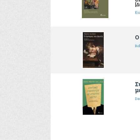
[Δ
Ku
Ο
Ro
Σ
μ
Da