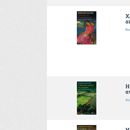
Χ
α
Βe
Η
α
An
Η