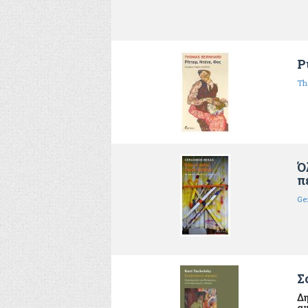
Ρ
Th
Ό
π
Ge
Σ
Δη
αν