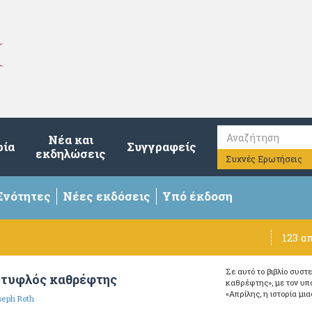
Νέα και
ρία
Συγγραφείς
εκδηλώσεις
Συχνές Ερωτήσεις
Ενότητες
Νέες εκδόσεις
Υπό έκδοση
123 α
Σε αυτό το βιβλίο συστ
 τυφλός καθρέφτης
καθρέφτης», με τον υπό
«Απρίλης, η ιστορία μι
seph Roth