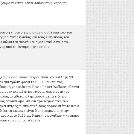
ζουμε τι είναι. Είναι σούρουπο ή χάραμα;
όωρη γήρανση, μια σπάνια ασθένεια που του
της παιδικής ηλικίας και τους εφηβικούς του
ο σώμα του γερνά και εξασθενεί, ο νους του
νος από τη δύναμη της ποίησης.
εις με απαίσιους άντρες
είναι μια συλλογή 23
ν για πρώτη φορά το 1999. Τα κείμενα,
διοφυή γραφίδα του David Foster Wallace, εύλογα
μία συγκεκριμένη κατηγορία, όπως αυτή του
αλλά, αντίθετα, φλερτάρουν με τα είδη και
ους αποτύπωμα. Αν και πρωταγωνιστές των
ρονοι άντρες, η επιθετική τους αρρενωπότητα και ο
ίδει, τα κείμενα είναι διαποτισμένα από την
ούμορ και το βαθύ αίσθημα της μοναξιάς – γνώριμα
ρόπο γραφής του Wallace.