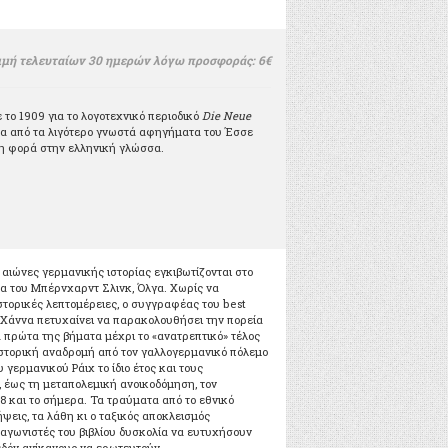
ιμή τελευταίων 30 ημερών λόγω προσφοράς: 6€
το 1909 για το λογοτεχνικό περιοδικό
Die Neue
ένα από τα λιγότερο γνωστά αφηγήματα του Έσσε
τη φορά στην ελληνική γλώσσα.
αιώνες γερμανικής ιστορίας εγκιβωτίζονται στο
α του Μπέρνχαρντ Σλινκ, Όλγα. Χωρίς να
ιστορικές λεπτομέρειες, ο συγγραφέας του best
η Χάννα πετυχαίνει να παρακολουθήσει την πορεία
α πρώτα της βήματα μέχρι το «ανατρεπτικό» τέλος
 ιστορική αναδρομή από τον γαλλογερμανικό πόλεμο
υ γερμανικού Ράιχ το ίδιο έτος και τους
 έως τη μεταπολεμική ανοικοδόμηση, τον
8 και το σήμερα. Τα τραύματα από το εθνικό
ψεις, τα λάθη κι ο ταξικός αποκλεισμός
γωνιστές του βιβλίου δυσκολία να ευτυχήσουν
εδόν ανίκανους να ερωτευτούν.