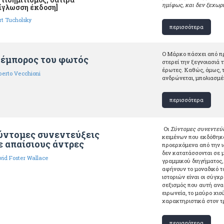
ημίφως, και δεν ξεχωρί
ίγλωσση έκδοση]
rt Tucholsky
περισσότερα
Ο Μάρκο πάσχει από πρ
 έμπορος του φωτός
στερεί την ξεγνοιασιά 
έρωτες. Καθώς, όμως, τ
berto Vecchioni
ανδρώνεται, μπολιασμέ
περισσότερα
Οι
Σύντομες συνεντεύξ
ύντομες συνεντεύξεις
κειμένων που εκδόθηκα
ε απαίσιους άντρες
προερχόμενα από την ι
δεν κατατάσσονται σε 
vid Foster Wallace
γραμμικού διηγήματος, 
αφήνουν το μοναδικό τ
ιστοριών είναι οι σύγχ
σεξισμός που αυτή αναδ
ειρωνεία, το μαύρο χι
χαρακτηριστικά στον τ
περισσότερα