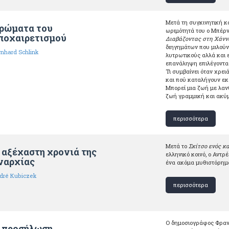
Μετά τη συγκινητική κ
ρώματα του
ωριμότητά του ο Μπέρν
ποχαιρετισμού
Διαβάζοντας στη Χάνν
διηγημάτων που μιλούν γ
rnhard Schlink
λυτρωτικούς αλλά και 
επανάληψη επιλέγοντας 
Τι συμβαίνει όταν χρει
και πού καταλήγουν εκε
Μπορεί μια ζωή με λαν
ζωή γραμμική και ακύ
περισσότερα
Μετά το
Σκίτσο ενός κ
 αξέχαστη χρονιά της
ελληνικό κοινό, ο Αντρ
ναρχίας
ένα ακόμα μυθιστόρημ
dré Kubiczek
περισσότερα
Ο δημοσιογράφος Φραντ
 προσήλωση