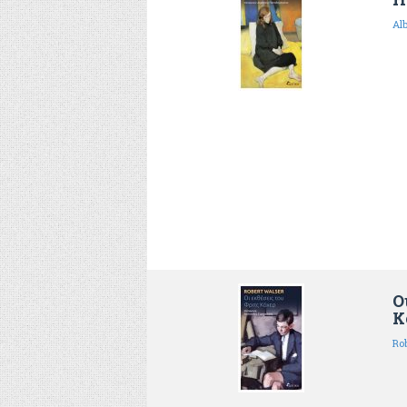
Al
Ο
Κ
Ro