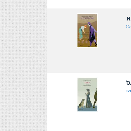
Η
He
Ό
Βe