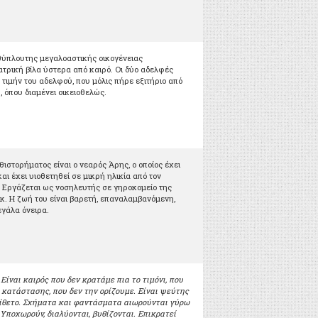
αθύπλουτης μεγαλοαστικής οικογένειας
ατρική βίλα ύστερα από καιρό. Οι δύο αδελφές
τιμήν του αδελφού, που μόλις πήρε εξιτήριο από
, όπου διαμένει οικειοθελώς.
ιστορήματος είναι ο νεαρός Άρης, ο οποίος έχει
αι έχει υιοθετηθεί σε μικρή ηλικία από τον
. Εργάζεται ως νοσηλευτής σε γηροκομείο της
κ. Η ζωή του είναι βαρετή, επαναλαμβανόμενη,
εγάλα όνειρα.
Είναι καιρός που δεν κρατάμε πια το τιμόνι, που
ς κατάστασης, που δεν την ορίζουμε. Είναι ψεύτης
τίθετο. Σχήματα και φαντάσματα αιωρούνται γύρω
 Υποχωρούν, διαλύονται, βυθίζονται. Επικρατεί