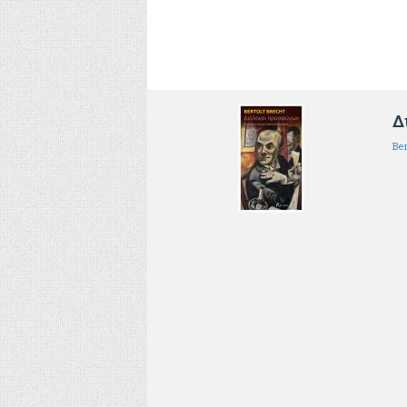
Δ
Ber