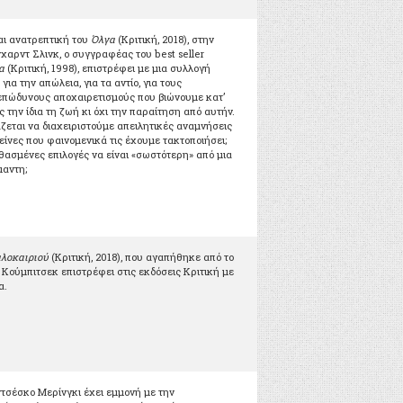
αι ανατρεπτική του
Όλγα
(Κριτική, 2018), στην
χαρντ Σλινκ, ο συγγραφέας του best seller
α
(Κριτική, 1998), επιστρέφει με μια συλλογή
ια την απώλεια, για τα αντίο, για τους
επώδυνους αποχαιρετισμούς που βιώνουμε κατ’
την ίδια τη ζωή κι όχι την παραίτηση από αυτήν.
άζεται να διαχειριστούμε απειλητικές αναμνήσεις
ίνες που φαινομενικά τις έχουμε τακτοποιήσει;
θασμένες επιλογές να είναι «σωστότερη» από μια
μαντη;
αλοκαιριού
(Κριτική, 2018), που αγαπήθηκε από το
έ Κούμπιτσεκ επιστρέφει στις εκδόσεις Κριτική με
α.
σέσκο Μερίνγκι έχει εμμονή με την