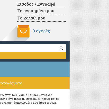
Είσοδος / Εγγραφή
Τα αγαπημένα μου
Το καλάθι μου
0 αγορές
ποτελέσματα
εγάζονται το ομώνυμο κείμενο «Ο τυφλός
τιτλο «ένα μικρό μυθιστόρημα», καθώς και το
ας αγάπης», δημοσιευμένα αμφότερα το 1925.