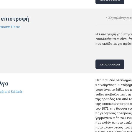
 επιστροφή
* Χαμηλότερη τ
rmann Hesse
Η
Επιστροφή
γράφτηκε 
Rundschau
και είναι 
που εκδίδεται για πρώ
περισσότερα
Περίπου δύο ολόκληροι 
λγα
καινούργιο μυθιστόρημ
φορτώνει το βιβλίο με 
rnhard Schlink
seller Διαβάζοντας στ
της ηρωίδας του από τ
της, επιχειρώντας μια
του 1871, την ίδρυση το
παγκόσμιους πολέμους,
γερμανικό Μάη του 196
παρελθόν, οι προκαταλή
προκαλούν στους πρωτα
και τους καθιστούν σχ