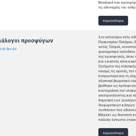
Bernhard που προσφέρει
τις αδυναμίες του ανθρ
περισσότερα
Στο εστιατόριο ενός σ
ιάλογοι προσφύγων
Παγκοσμίου Πολέμου, δύ
αστός Τσίφελ, συναντι
tolt Brecht
φαινομενικά ασύνδετα 
της προσφυγιάς, όπου η
και ο καπνός είναι κα
ζητήματα της πολιτικής 
υλισμό, τις αρετές, την
πατριωτισμό και τη Δη
αξιοποιεί βιωματικό υ
βρέθηκε ως πρόσφυγας 
καυτηριάσει την υποκρ
επιστρατεύοντας και τ
θεματική των
Διαλόγω
διαφορετικών κόσμων, 
συνθέτουν ένα αδιάσπα
Μπρεχτ ως διανοητή κα
πολλοίς άγνωστα στοιχε
περισσότερα