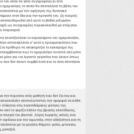
ό του είναι να γίνει συγγραφέας κι έτσι
 ημερολόγιο, το οποίο θα αποτελέσει τη βάση του
αταπιάνεται με την αφήγηση της δυνητικά
άμεσα στον ίδιο και την προγονή του. Ως πατριός
α απελευθερωθεί από αυτό το βαθιά ριζωμένο
στιγμή ως συγγραφέας παρακολουθεί με ενάργεια
ου πειρασμού.
να επανεξετάσει το περιεχόμενο του ημερολογίου,
 λίγο αντανακλάται σ’ αυτό η πραγματικότητα που
Στα πρόθυρα να αποκηρύξει το εγχείρημα της
τιλαμβάνεται πως το ημερολόγιο συνιστά από μόνο
χι μόνο για «τα λιγοστά γεγονότα που έχουν όντως
ια όσα δεν έχουν συμβεί ποτέ και τα έχει επινοήσει
αι την περσόνα ενός μαθητή που δεν ζει πια και
ν απασχολούν αποτυπώνοντας την ομορφιά σε κάθε
υ στέκεται στις παιχνιδιάρικες φλόγες της
νο από το γκρίζο πέπλο της βροχής ελατόδασος,
ην πλαγιά του βουνού. Λόγος λυρικός, απλός, που
 αφέλεια και την ειρωνεία, στην αδεξιότητα και τη
ταπιάνεται με τα μεγάλα θέματα: φιλία, φτώχεια,
, μοναξιά.