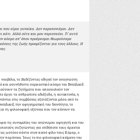
αι που είμαι γυναίκα. Δεν παραπονιέμαι. Δεν
ι κάτι. Αλλά ούτε και μου περισσεύει. Γι’ αυτά
ν κόσμο απ’ όπου προέρχομαι θεωρούσαμε
χέσεις της ζωής προορίζονται για τους άλλους. Η
νας.
 νουβέλα, το
Βαδίζοντας
οδηγεί τον αναγνώστη
νό και ασυνήθιστα σαρκαστικό κόσμο του Bernhard.
ελαύνουν τα ζητήματα που απασχολούν τον
ο έργο: τα ανθρώπινα αδιέξοδα, η αυτοκτονία, η
ενάντια στις συμβάσεις εξετάζονται μέσα από το
ernhard, την αφηγηματική του δεινότητα, το
και τη φιλοσοφική οξύνοια που τον κάνουν να
ει τις συνομιλίες του ανώνυμου αφηγητή και του
ρπατούν, συζητώντας για οτιδήποτε τους έρχεται
τας ωστόσο πάντα στον κοινό φίλο τους Κάρερ, ο
την παράνοια. Ίσως το πιο φιλοσοφικό κείμενο του