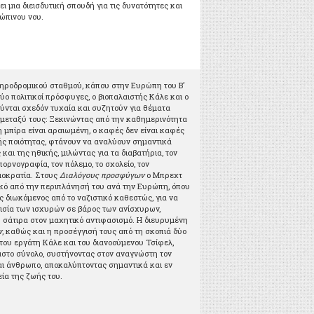
 μια διεισδυτική σπουδή για τις δυνατότητες και
ώπινου νου.
ιδηροδρομικού σταθμού, κάπου στην Ευρώπη του Β’
ο πολιτικοί πρόσφυγες, ο βιοπαλαιστής Κάλε και ο
ούνται σχεδόν τυχαία και συζητούν για θέματα
μεταξύ τους: Ξεκινώντας από την καθημερινότητα
 μπίρα είναι αραιωμένη, ο καφές δεν είναι καφές
κής ποιότητας, φτάνουν να αναλύουν σημαντικά
και της ηθικής, μιλώντας για τα διαβατήρια, τον
 πορνογραφία, τον πόλεμο, το σχολείο, τον
μοκρατία. Στους
Διαλόγους προσφύγων
ο Μπρεχτ
λικό από την περιπλάνησή του ανά την Ευρώπη, όπου
διωκόμενος από το ναζιστικό καθεστώς, για να
ισία των ισχυρών σε βάρος των ανίσχυρων,
η σάτιρα στον μαχητικό αντιφασισμό. Η διευρυμένη
ν
, καθώς και η προσέγγισή τους από τη σκοπιά δύο
του εργάτη Κάλε και του διανοούμενου Τσίφελ,
στο σύνολο, συστήνοντας στον αναγνώστη τον
ι άνθρωπο, αποκαλύπτοντας σημαντικά και εν
ία της ζωής του.