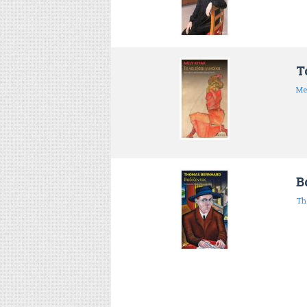
Τ
Me
Β
Th