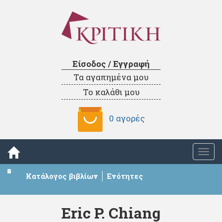
Είσοδος / Εγγραφή
Τα αγαπημένα μου
Το καλάθι μου
0 αγορές
Togg
navi
Κατάλογος βιβλίων
Ενότητες
Eric P. Chiang