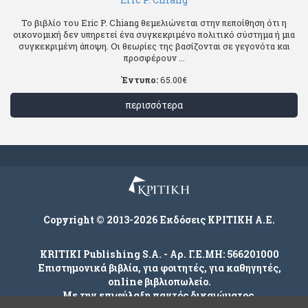
Το βιβλίο του Eric P. Chiang θεμελιώνεται στην πεποίθηση ότι η
οικονομική δεν υπηρετεί ένα συγκεκριμένο πολιτικό σύστημα ή μια
συγκεκριμένη άποψη. Οι θεωρίες της βασίζονται σε γεγονότα και
προσφέρουν ...
Έντυπο:
65.00
€
περισσότερα
Copyright © 2013-2026 Εκδόσεις ΚΡΙΤΙΚΗ Α.Ε.
KRITIKI Publishing S.A. - Αρ. Γ.Ε.ΜΗ: 566201000
Επιστημονικά βιβλία, για φοιτητές, για καθηγητές,
online βιβλιοπωλείο.
Με την επιφύλαξη παντός δικαιώματος.