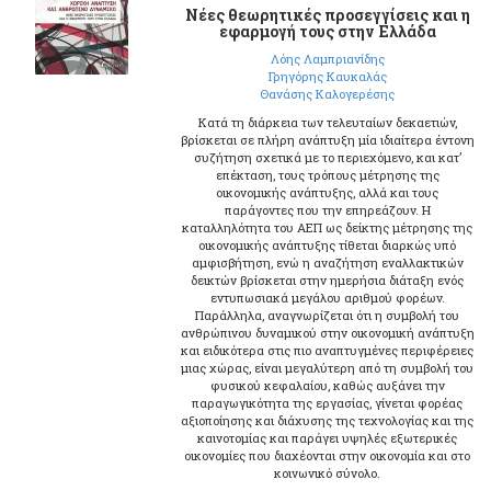
Νέες θεωρητικές προσεγγίσεις και η
εφαρμογή τους στην Ελλάδα
Λόης Λαμπριανίδης
Γρηγόρης Καυκαλάς
Θανάσης Καλογερέσης
Κατά τη διάρκεια των τελευταίων δεκαετιών,
βρίσκεται σε πλήρη ανάπτυξη μία ιδιαίτερα έντονη
συζήτηση σχετικά με το περιεχόμενο, και κατ’
επέκταση, τους τρόπους μέτρησης της
οικονομικής ανάπτυξης, αλλά και τους
παράγοντες που την επηρεάζουν. Η
καταλληλότητα του ΑΕΠ ως δείκτης μέτρησης της
οικονομικής ανάπτυξης τίθεται διαρκώς υπό
αμφισβήτηση, ενώ η αναζήτηση εναλλακτικών
δεικτών βρίσκεται στην ημερήσια διάταξη ενός
εντυπωσιακά μεγάλου αριθμού φορέων.
Παράλληλα, αναγνωρίζεται ότι η συμβολή του
ανθρώπινου δυναμικού στην οικονομική ανάπτυξη
και ειδικότερα στις πιο αναπτυγμένες περιφέρειες
μιας χώρας, είναι μεγαλύτερη από τη συμβολή του
φυσικού κεφαλαίου, καθώς αυξάνει την
παραγωγικότητα της εργασίας, γίνεται φορέας
αξιοποίησης και διάχυσης της τεχνολογίας και της
καινοτομίας και παράγει υψηλές εξωτερικές
οικονομίες που διαχέονται στην οικονομία και στο
κοινωνικό σύνολο.