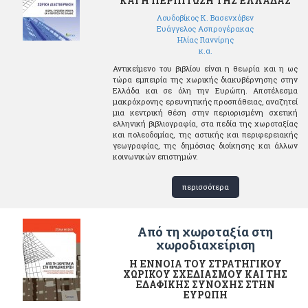
ΚΑΙ Η ΠΕΡΙΠΤΩΣΗ ΤΗΣ ΕΛΛΑΔΑΣ
Λουδοβίκος Κ. Βασενχόβεν
Ευάγγελος Ασπρογέρακας
Ηλίας Γιαννίρης
κ.α.
Αντικείμενο του βιβλίου είναι η θεωρία και η ως
τώρα εμπειρία της χωρικής διακυβέρνησης στην
Ελλάδα και σε όλη την Ευρώπη. Αποτέλεσμα
μακρόχρονης ερευνητικής προσπάθειας, αναζητεί
μια κεντρική θέση στην περιορισμένη σχετική
ελληνική βιβλιογραφία, στα πεδία της χωροταξίας
και πολεοδομίας, της αστικής και περιφερειακής
γεωγραφίας, της δημόσιας διοίκησης και άλλων
κοινωνικών επιστημών.
περισσότερα
Από τη χωροταξία στη
χωροδιαχείριση
Η ΕΝΝΟΙΑ ΤΟΥ ΣΤΡΑΤΗΓΙΚΟΥ
ΧΩΡΙΚΟΥ ΣΧΕΔΙΑΣΜΟΥ ΚΑΙ ΤΗΣ
ΕΔΑΦΙΚΗΣ ΣΥΝΟΧΗΣ ΣΤΗΝ
ΕΥΡΩΠΗ