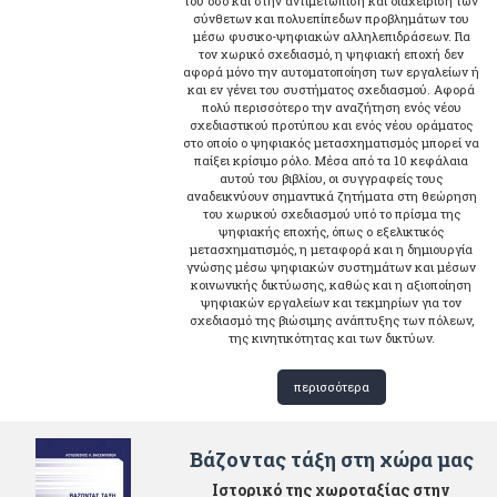
του όσο και στην αντιμετώπιση και διαχείριση των
σύνθετων και πολυεπίπεδων προβλημάτων του
μέσω φυσικο-ψηφιακών αλληλεπιδράσεων. Για
τον χωρικό σχεδιασμό, η ψηφιακή εποχή δεν
αφορά μόνο την αυτοματοποίηση των εργαλείων ή
και εν γένει του συστήματος σχεδιασμού. Αφορά
πολύ περισσότερο την αναζήτηση ενός νέου
σχεδιαστικού προτύπου και ενός νέου οράματος
στο οποίο ο ψηφιακός μετασχηματισμός μπορεί να
παίξει κρίσιμο ρόλο. Μέσα από τα 10 κεφάλαια
αυτού του βιβλίου, οι συγγραφείς τους
αναδεικνύουν σημαντικά ζητήματα στη θεώρηση
του χωρικού σχεδιασμού υπό το πρίσμα της
ψηφιακής εποχής, όπως ο εξελικτικός
μετασχηματισμός, η μεταφορά και η δημιουργία
γνώσης μέσω ψηφιακών συστημάτων και μέσων
κοινωνικής δικτύωσης, καθώς και η αξιοποίηση
ψηφιακών εργαλείων και τεκμηρίων για τον
σχεδιασμό της βιώσιμης ανάπτυξης των πόλεων,
της κινητικότητας και των δικτύων.
περισσότερα
Βάζοντας τάξη στη χώρα μας
Ιστορικό της χωροταξίας στην