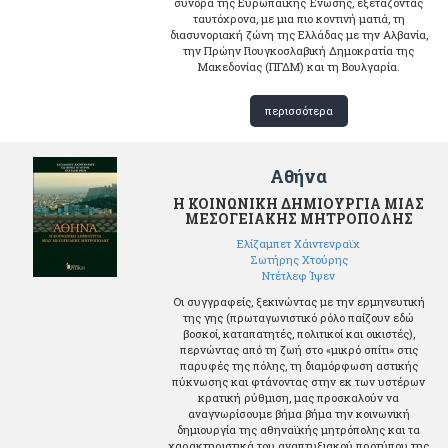
σύνορα της Ευρωπαϊκής Ένωσης, εξετάζοντας
ταυτόχρονα, με μια πιο κοντινή ματιά, τη
διασυνοριακή ζώνη της Ελλάδας με την Αλβανία,
την Πρώην Γιουγκοσλαβική Δημοκρατία της
Μακεδονίας (ΠΓΔΜ) και τη Βουλγαρία.
περισσότερα
Αθήνα
Η ΚΟΙΝΩΝΙΚΗ ΔΗΜΙΟΥΡΓΙΑ ΜΙΑΣ
ΜΕΣΟΓΕΙΑΚΗΣ ΜΗΤΡΟΠΟΛΗΣ
Ελίζαμπετ Χάιντενραϊχ
Σωτήρης Χτούρης
Ντέτλεφ Ίψεν
Οι συγγραφείς, ξεκινώντας με την ερμηνευτική
της γης (πρωταγωνιστικό ρόλο παίζουν εδώ
βοσκοί, καταπατητές, πολιτικοί και οικιστές),
περνώντας από τη ζωή στο «μικρό σπίτι» στις
παρυφές της πόλης, τη διαμόρφωση αστικής
πύκνωσης και φτάνοντας στην εκ των υστέρων
κρατική ρύθμιση, μας προσκαλούν να
αναγνωρίσουμε βήμα βήμα την κοινωνική
δημιουργία της αθηναϊκής μητρόπολης και τα
χαρακτηριστικά του αναπτυξιακού προτύπου της