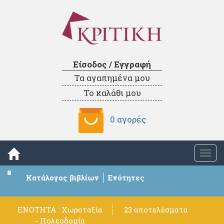
Είσοδος / Εγγραφή
Τα αγαπημένα μου
Το καλάθι μου
0 αγορές
Togg
navi
Κατάλογος βιβλίων
Ενότητες
ΕΝΟΤΗΤΑ : Χωροταξία
23 αποτελέσματα
- Πολεοδομία