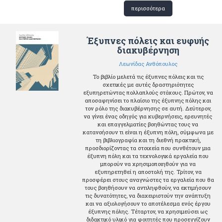
περισσότερα
Έξυπνες πόλεις και ευφυής
διακυβέρνηση
Λεωνίδας Ανθόπουλος
Το βιβλίο μελετά τις έξυπνες πόλεις και τις
σχετικές με αυτές δραστηριότητες
εξυπηρετώντας πολλαπλούς στόχους. Πρώτον, να
αποσαφηνίσει το πλαίσιο της έξυπνης πόλης και
τον ρόλο της διακυβέρνησης σε αυτή. Δεύτερον,
να γίνει ένας οδηγός για κυβερνήσεις, ερευνητές
και επαγγελματίες βοηθώντας τους να
κατανοήσουν τι είναι η έξυπνη πόλη, σύμφωνα με
τη βιβλιογραφία και τη διεθνή πρακτική,
προσδιορίζοντας τα στοιχεία που συνθέτουν μια
έξυπνη πόλη και τα τεχνολογικά εργαλεία που
μπορούν να χρησιμοποιηθούν για να
εξυπηρετηθεί η αποστολή της. Τρίτον, να
προσφέρει στους αναγνώστες τα εργαλεία που θα
τους βοηθήσουν να αντιληφθούν, να εκτιμήσουν
τις δυνατότητες, να διαχειριστούν την ανάπτυξη
και να αξιολογήσουν το αποτέλεσμα ενός έργου
έξυπνης πόλης. Τέταρτον, να χρησιμεύσει ως
διδακτικό υλικό για φοιτητές που προσεγγίζουν