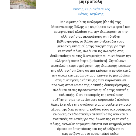
μητρόπολη
Γιάννης Χωριανόπουλος
Θάνος Παγώνης
Με αφετηρία τη θεώρηση [thesis] της
Μεσογειακής Πόλης ως κυρίαρχο αναφορικό και
ερμηνευτικό πλαίσιο για την ιδιαιτερότητα της
ελληνικής αστικοποίησης στη διεθνή
βιβλιογραφία, το βιβλίο αυτό εξετάζει τους
μετασχηματισμούς της συζήτησης για την
ελληνική πόλη, αλλά και τις αλλαγές στις
διαδικασίες και στις δυναμικές που συνθέτουν την
ελληνική αστικότητα [urbanism]. Ζητούμενο
αποτελεί η χαρτογράφηση της ιδιαίτερης πορείας
της ελληνικής πόλης σε μια κρίσιμη περίοδο κατά
την οποία καταγράφονται σημαντικές μεταβολές
στις συνθήκες ανάπτυξης των ευρωπαϊκών
πόλεων, στο πλαίσιο της αστικής διακυβέρνησης,
αλλά και στους προσανατολισμούς της αστικής
πολιτικής. Ο συσχετισμός της εγχώριας
συζήτησης με το αντίστοιχο ευρωπαϊκό πλαίσιο
διατρέχει όλη την ανάλυση και αποτελεί κεντρικό
άξονα της διερεύνησης, καθώς τόσο οι κυρίαρχες
χωρικές σχεδιαστικές κατευθύνσεις όσο και οι
πολιτικές επιλογές για το μέλλον της ελληνικής
πόλης, αντλούν απροβλημάτιστα και επηρεάζονται
άμεσα από τις τάσεις και τις εξελίξεις που
εμφανίζονται στο ευρωπαϊκό πεδίο.