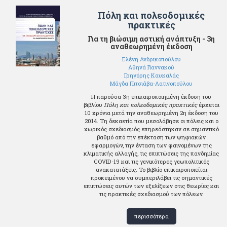
Πόλη και πολεοδομικές
πρακτικές
Για τη βιώσιμη αστική ανάπτυξη - 3η
αναθεωρημένη έκδοση
Ελένη Ανδρικοπούλου
Αθηνά Γιαννακού
Γρηγόρης Καυκαλάς
Μάγδα Πιτσιάβα-Λατινοπούλου
Η παρούσα 3η επικαιροποιημένη έκδοση του
βιβλίου
Πόλη και πολεοδομικές πρακτικές
έρχεται
10 χρόνια μετά την αναθεωρημένη 2η έκδοση του
2014. Τη δεκαετία που μεσολάβησε οι πόλεις και ο
χωρικός σχεδιασμός επηρεάστηκαν σε σημαντικό
βαθμό από την επέκταση των ψηφιακών
εφαρμογών, την ένταση των φαινομένων της
κλιματικής αλλαγής, τις επιπτώσεις της πανδημίας
COVID-19 και τις γενικότερες γεωπολιτικές
ανακατατάξεις. Το βιβλίο επικαιροποιείται
προκειμένου να συμπεριλάβει τις σημαντικές
επιπτώσεις αυτών των εξελίξεων στις θεωρίες και
τις πρακτικές σχεδιασμού των πόλεων.
περισσότερα