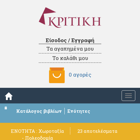
Είσοδος / Εγγραφή
Τα αγαπημένα μου
Το καλάθι μου
0 αγορές
Togg
navi
Κατάλογος βιβλίων
Ενότητες
ΕΝΟΤΗΤΑ : Χωροταξία
23 αποτελέσματα
- Πολεοδομία