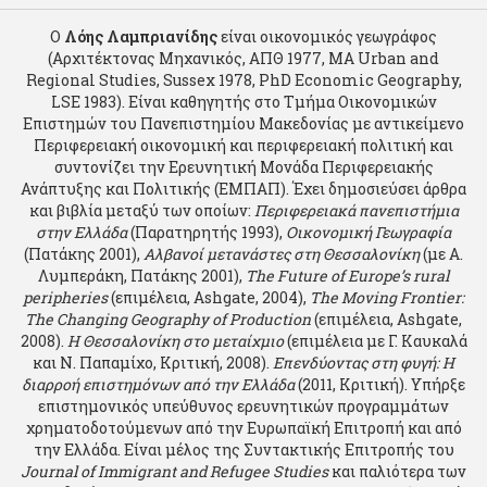
Ο
Λόης Λαμπριανίδης
είναι οικονομικός γεωγράφος
(Αρχιτέκτονας Μηχανικός, ΑΠΘ 1977, MA Urban and
Regional Studies, Sussex 1978, PhD Economic Geography,
LSE 1983). Είναι καθηγητής στο Τμήμα Οικονομικών
Επιστημών του Πανεπιστημίου Μακεδονίας με αντικείμενο
Περιφερειακή οικονομική και περιφερειακή πολιτική και
συντονίζει την Ερευνητική Μονάδα Περιφερειακής
Ανάπτυξης και Πολιτικής (ΕΜΠΑΠ). Έχει δημοσιεύσει άρθρα
και βιβλία μεταξύ των οποίων:
Περιφερειακά πανεπιστήμια
στην Ελλάδα
(Παρατηρητής 1993),
Οικονομική Γεωγραφία
(Πατάκης 2001),
Αλβανοί μετανάστες στη Θεσσαλονίκη
(με Α.
Λυμπεράκη, Πατάκης 2001),
The Future of Europe’s rural
peripheries
(επιμέλεια, Ashgate, 2004),
The Moving Frontier:
The Changing Geography of Production
(επιμέλεια, Ashgate,
2008).
Η Θεσσαλονίκη στο μεταίχμιο
(επιμέλεια με Γ. Καυκαλά
και Ν. Παπαμίχο, Κριτική, 2008).
Επενδύοντας στη φυγή: Η
διαρροή επιστημόνων από την Ελλάδα
(2011, Κριτική). Υπήρξε
επιστημονικός υπεύθυνος ερευνητικών προγραμμάτων
χρηματοδοτούμενων από την Ευρωπαϊκή Επιτροπή και από
την Ελλάδα. Είναι μέλος της Συντακτικής Επιτροπής του
Journal of Immigrant and Refugee Studies
και παλιότερα των