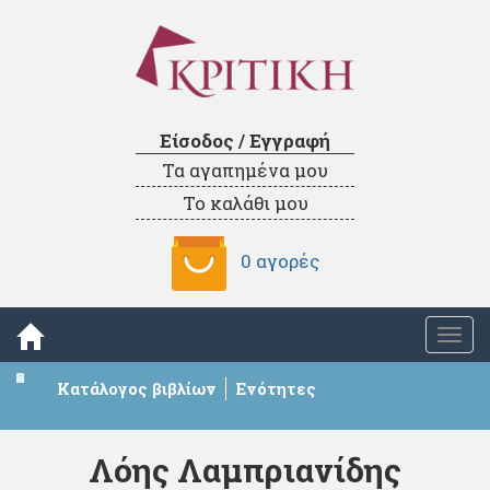
Είσοδος / Εγγραφή
Τα αγαπημένα μου
Το καλάθι μου
0 αγορές
Togg
navi
Κατάλογος βιβλίων
Ενότητες
Λόης Λαμπριανίδης