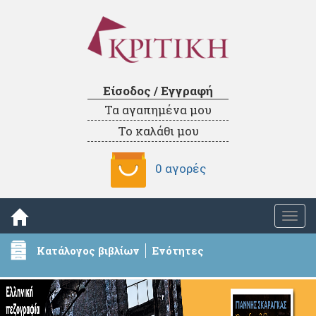
Είσοδος / Εγγραφή
Τα αγαπημένα μου
Το καλάθι μου
0 αγορές
Togg
navi
Κατάλογος βιβλίων
Ενότητες