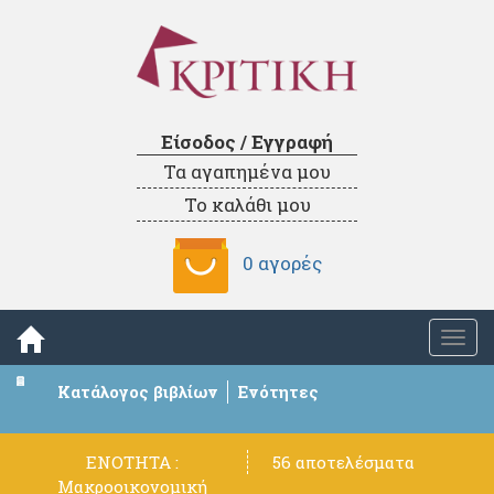
Είσοδος / Εγγραφή
Τα αγαπημένα μου
Το καλάθι μου
0 αγορές
Togg
navi
Κατάλογος βιβλίων
Ενότητες
ΕΝΟΤΗΤΑ :
56 αποτελέσματα
Μακροοικονομική