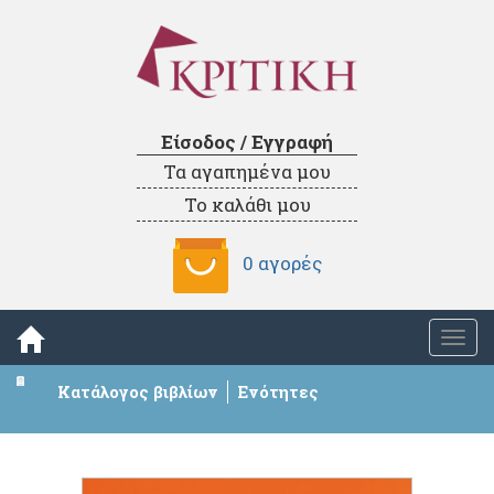
Είσοδος / Εγγραφή
Τα αγαπημένα μου
Το καλάθι μου
0 αγορές
Togg
navi
Κατάλογος βιβλίων
Ενότητες