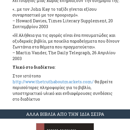
λειτουργίες μιας χώρας επηρεάζουν την ευημερία της.
«…με τον John Kay το ταξίδι γίνεται εξίσου
συναρπαστικό με τον προορισμό».
– Howard Davies, Times Literary Supplement, 20
Σεπτεμβρίου 2003
«Η Αλήθεια για τις αγορές είναι ένα πνευματώδες και
οξυδερκές βιβλίο, με ποικίλα παραδείγματα που δίνουν
ζωντάνια στα θέματα που πραγματεύεται».
– Martin Vander, The Daily Telegraph, 26 Απριλίου
2003
Υλικό στο διαδίκτυο:
Στον ιστότοπο
http://www.thetruthaboutmarkets.com/
θα βρείτε
περισσότερες πληροφορίες για το βιβλίο,
υποστηρικτικό υλικό και ενδιαφέρουσες συνδέσεις
στο διαδίκτυο
ΑΛΛΑ ΒΙΒΛΙΑ ΑΠΟ ΤΗΝ ΙΔΙΑ ΣΕΙΡΑ