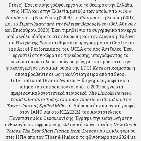
Prose). Έχει επίσης γράψει έργα για το θέατρο στην Ελλάδα,
στις ΗΠΑ και στην Ελβετία, μεταξύ των οποίων το
Prime
Numbers
στη Νέα Υόρκη (2009), το
Courage
στη Ζυρίχη (2017)
και το
Συμπτώματα από την έλλειψη βάρους
(Φεστιβάλ Αθηνών
και Επιδαύρου, 2023). Έχει τιμηθεί για το συγγραφικό του έργο
από μεγάλα ιδρύματα στην Ευρώπη και την Αμερική. Το έργο
του
Η κυρά της Ρω
εντάχθηκε στο πρόγραμμα του Centre for
the Art of Performance του UCLA στο Λος Άντζελες. Έχει
εργαστεί στον χώρο της τηλεόρασης, υπογράφοντας το
σενάριο οκτώ τηλεοπτικών σειρών, με πιο πρόσφατη την
ψυχολογική αστυνομική σειρά της ΕΡΤ1
Κάνε ότι κοιμάσαι
, η
οποία βραβεύτηκε ως η καλύτερη σειρά από τα Seoul
International Drama Awards. Η διηγηματογραφία και η
ποίησή του δημοσιεύονται από το 2009 σε γνωστά
αμερικανικά λογοτεχνικά περιοδικά:
The Lincoln Review,
World Literature Today, Crannóg
,
American Chordata
,
The
Tower Journal
,
Spilled Milk
κ.ά. Διδάσκει δημιουργική γραφή
στον ΙΑΝΟ και στο ΚΕΔΙΒΙΜ του Αριστοτέλειου
Πανεπιστημίου Θεσσαλονίκης. Έγραψε την εισαγωγή στην
ανθολογία μεταφρασμένης ελληνικής λογοτεχνίας
New Greek
Voices: The Best Short Fiction from Greece
που κυκλοφόρησε
στις ΗΠΑ από τον Tiber & Hudson το φθινόπωρο του 2024 με