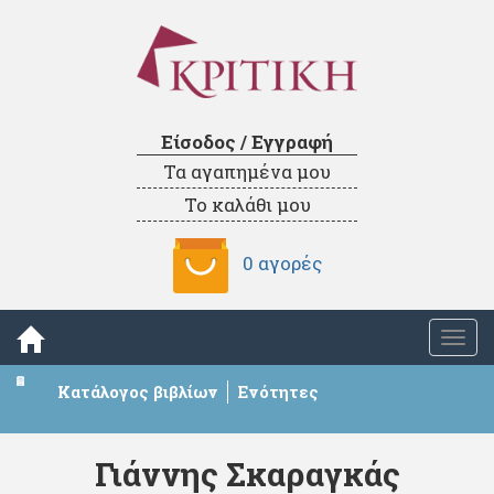
Είσοδος / Εγγραφή
Τα αγαπημένα μου
Το καλάθι μου
0 αγορές
Togg
navi
Κατάλογος βιβλίων
Ενότητες
Γιάννης Σκαραγκάς