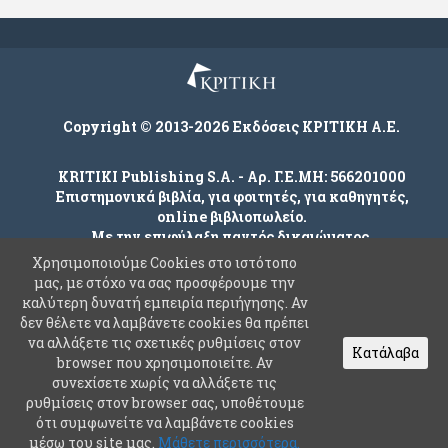
Copyright © 2013-2026 Εκδόσεις ΚΡΙΤΙΚΗ Α.Ε.
KRITIKI Publishing S.A. - Αρ. Γ.Ε.ΜΗ: 566201000
Επιστημονικά βιβλία, για φοιτητές, για καθηγητές,
online βιβλιοπωλείο.
Με την επιφύλαξη παντός δικαιώματος.
Χρησιμοποιούμε Cookies στο ιστότοπο
μας, με στόχο να σας προσφέρουμε την
καλύτερη δυνατή εμπειρία περιήγησης. Αν
Company
δεν θέλετε να λαμβάνετε cookies θα πρέπει
Όροι χρήσης
να αλλάξετε τις σχετικές ρυθμίσεις στον
Κατάλαβα
browser που χρησιμοποιείτε. Αν
Πολιτική Ασφαλείας Προσωπικών Δεδομένων
συνεχίσετε χωρίς να αλλάξετε τις
Συχνές Ερωτήσεις
ρυθμίσεις στον browser σας, υποθέτουμε
ότι συμφωνείτε να λαμβάνετε cookies
Επικοινωνία
μέσω του site μας.
Μάθετε περισσότερα.