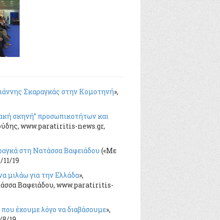
 Γιάννης Σκαραγκάς στην Κομοτηνή
»,
ιακή σκηνή” προσωπικοτήτων και
ύδης, www.paratiritis-news.gr,
ραγκά στη Νατάσσα Βαφειάδου
(«Με
/11/19
να μιλάω για την Ελλάδα
»,
άσσα Βαφειάδου, www.paratiritis-
 που έχουμε λόγο να διαβάσουμε
»,
/8/19