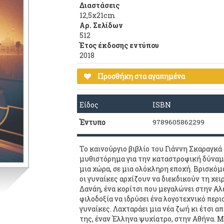
Διαστάσεις
12,5x21cm
Αρ. Σελίδων
512
Έτος έκδοσης εντύπου
2018
Προσθήκη στα αγαπημένα
Είδος
ISBN
Έντυπο
9789605862299
Το καινούργιο βιβλίο του Γιάννη Σκαραγκά 
μυθιστόρημα για την καταστροφική δύναμη 
μια χώρα, σε μια ολόκληρη εποχή. Βρισκό
οι γυναίκες αρχίζουν να διεκδικούν τη χει
Δανάη, ένα κορίτσι που μεγαλώνει στην Αλ
φιλοδοξία να ιδρύσει ένα λογοτεχνικό περ
γυναίκες. Λαχταράει μια νέα ζωή κι έτσι α
της, έναν Έλληνα ψυχίατρο, στην Αθήνα. Μ