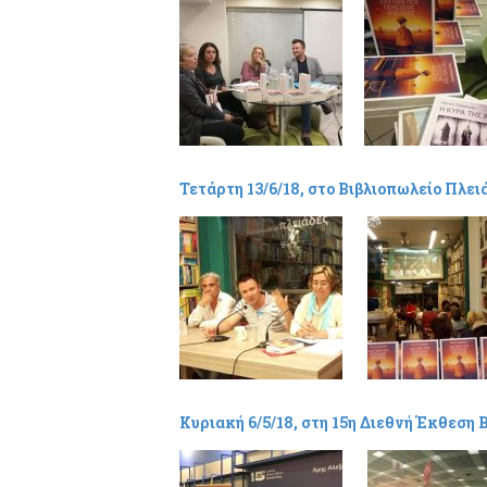
Τετάρτη 13/6/18, στο Βιβλιοπωλείο Πλει
Κυριακή 6/5/18, στη 15η Διεθνή Έκθεση