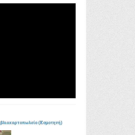
Βιβλιοχαρτοπωλείο (Κομοτηνή)