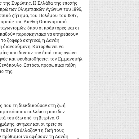
κες της Ευρώπης. Η Ελλάδα της εποχής
ν πρώτων Ολυμπιακών Αγώνων του 1896,
σσικό ζήτημα, του Πολέμου του 1897,
ρισμούς του Διεθνή Οικονομικού
ταγωνισμών, όπου οι πράκτορες και οι
παθούν παρασκηνιακά να επηρεάσουν
 το ζοφερό σκηνικό, η Δανάη
τη διανοούμενη. Κατορθώνει να
μίες που δίνουν τον δικό τους αγώνα
ηγές και ψευδαισθήσεις: τον Εμμανουήλ
ο Ξενόπουλο. Ωστόσο, προσωπικά πάθη
μο της.
ες που τη διεκδικούσαν στη ζωή
είσμα κάποιου συλλέκτη που δεν
ατά του έξω από τη βιτρίνα. Ο
ημάκης, ανήκαν και οι τρεις σε
τέ δεν θα άλλαζαν τη ζωή τους
ταν πρόθυμοι να αφήσουν τη Δανάη