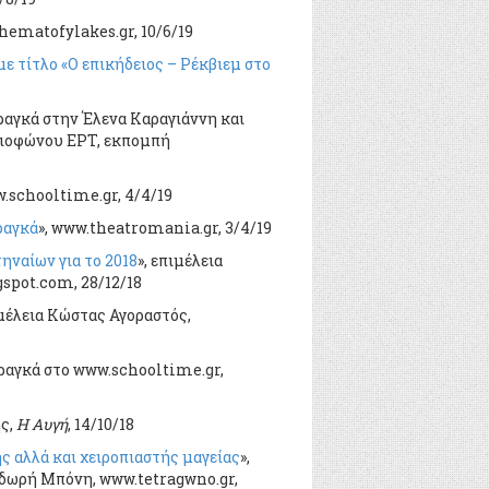
thematofylakes.gr, 10/6/19
 τίτλο «Ο επικήδειος – Ρέκβιεμ στο
ραγκά στην Έλενα Καραγιάννη και
ιοφώνου ΕΡΤ, εκπομπή
.schooltime.gr, 4/4/19
ραγκά
», www.theatromania.gr, 3/4/19
ηναίων για το 2018
», επιμέλεια
gspot.com, 28/12/18
ιμέλεια Κώστας Αγοραστός,
ραγκά στο www.schooltime.gr,
ης,
Η Αυγή
, 14/10/18
 αλλά και χειροπιαστής μαγείας
»,
οδωρή Μπόνη, www.tetragwno.gr,