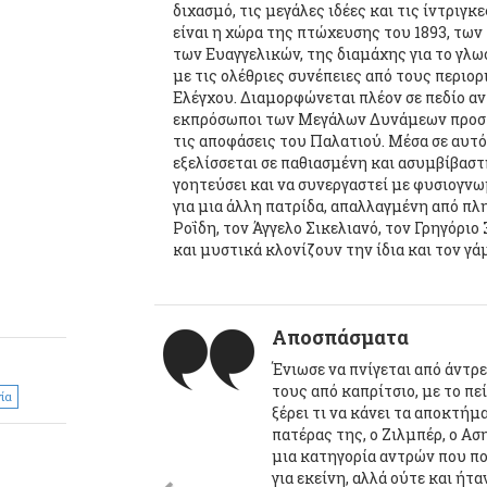
διχασμό, τις μεγάλες ιδέες και τις ίντριγ
είναι η χώρα της πτώχευσης του 1893, τω
των Ευαγγελικών, της διαμάχης για το γλω
με τις ολέθριες συνέπειες από τους περιο
Ελέγχου. Διαμορφώνεται πλέον σε πεδίο αν
εκπρόσωποι των Μεγάλων Δυνάμεων προσ
τις αποφάσεις του Παλατιού. Μέσα σε αυτό
εξελίσσεται σε παθιασμένη και ασυμβίβασ
γοητεύσει και να συνεργαστεί με φυσιογνω
για μια άλλη πατρίδα, απαλλαγμένη από πλ
Ροΐδη, τον Άγγελο Σικελιανό, τον Γρηγόρι
και μυστικά κλονίζουν την ίδια και τον γά
Αποσπάσματα
Ένιωσε να πνίγεται από άντρ
τους από καπρίτσιο, με το π
ία
ξέρει τι να κάνει τα αποκτήμ
πατέρας της, ο Ζιλμπέρ, ο Ασ
μια κατηγορία αντρών που πο
για εκείνη, αλλά ούτε και ή