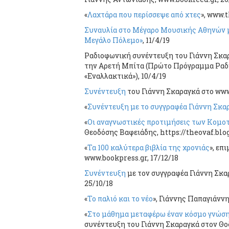
«
Λαχτάρα που περίσσεψε από χτες
», www.
Συναυλία στο Μέγαρο Μουσικής Αθηνών με
Μεγάλο Πόλεμο»
, 11/4/19
Ραδιοφωνική συνέντευξη του Γιάννη Σκα
την Αρετή Μπίτα (Πρώτο Πρόγραμμα Ραδ
«Εναλλακτικά»), 10/4/19
Συνέντευξη
του Γιάννη Σκαραγκά στο www
«
Συνέντευξη με το συγγραφέα Γιάννη Σκα
«
Οι αναγνωστικές προτιμήσεις των Κομοτ
Θεοδόσης Βαφειάδης, https://theovaf.blo
«
Τα 100 καλύτερα βιβλία της χρονιάς
», επ
www.bookpress.gr, 17/12/18
Συνέντευξη
με τον συγγραφέα Γιάννη Σκα
25/10/18
«
Το παλιό και το νέο
», Γιάννης Παπαγιάνν
«
Στο μάθημα μεταφέρω έναν κόσμο γνώσης
συνέντευξη του Γιάννη Σκαραγκά στον Θ