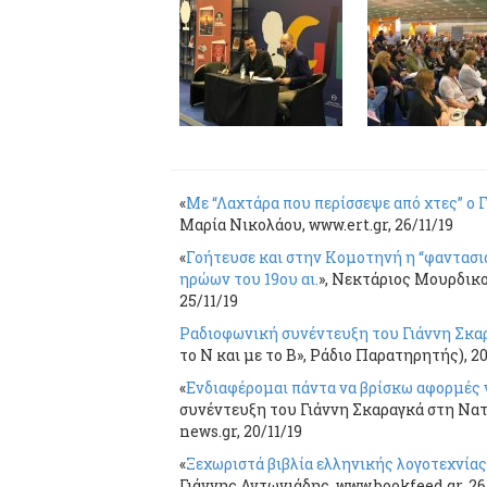
«
Με “Λαχτάρα που περίσσεψε από χτες” ο
Μαρία Νικολάου, www.ert.gr, 26/11/19
«
Γοήτευσε και στην Κομοτηνή η “φαντασ
ηρώων του 19ου αι.
», Νεκτάριος Μουρδικο
25/11/19
Ραδιοφωνική συνέντευξη του Γιάννη Σκα
το Ν και με το Β», Ράδιο Παρατηρητής), 20
«
Ενδιαφέρομαι πάντα να βρίσκω αφορμές 
συνέντευξη του Γιάννη Σκαραγκά στη Νατ
news.gr, 20/11/19
«
Ξεχωριστά βιβλία ελληνικής λογοτεχνίας
Γιάννης Αντωνιάδης, www.bookfeed.gr, 26