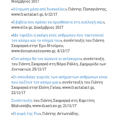
Νοέμβριος 2017
«
Λύτρωση μέσα από δυσκολίες
», Γιάννης Παπαγιάννης,
www.fractalart.gr, 6/12/17
«
5 βιβλία που πρέπει να προσθέσετε στη συλλογή σας
»,
www.elle.gr, Δεκέμβριος 2017
«
Με ταράζει η σκέψη ενός ανθρώπου που τακτοποιεί
τον κόσμο και το νόημά του
», συνέντευξη του Γιάννη
Σκαραγκά στην Έμυ Ντούρου,
www.documentonews.gr, 4/12/17
«
Τον κόσμο θα τον σώσουν οι ανίσχυροι
», συνέντευξη
του Γιάννη Σκαραγκά στη Νόρα Ράλλη,
Εφημερίδα των
Συντακτών
, 25/11/17
«
Οι σπουδαίες γιορτές των ασήμαντων ανθρώπων είναι
που σώζουν τον κόσμο μας
», συνέντευξη του Γιάννη
Σκαραγκά στην Ελένη Γκίκα, www.fractalart.gr,
22/11/17
Συνέντευξη
του Γιάννη Σκαραγκά στη Χαριτίνη
Μαλισσόβα, www.diastixo.gr, 21/11/17
«
Η κυρά της Ρω
», Γιάννης Αντωνιάδης,