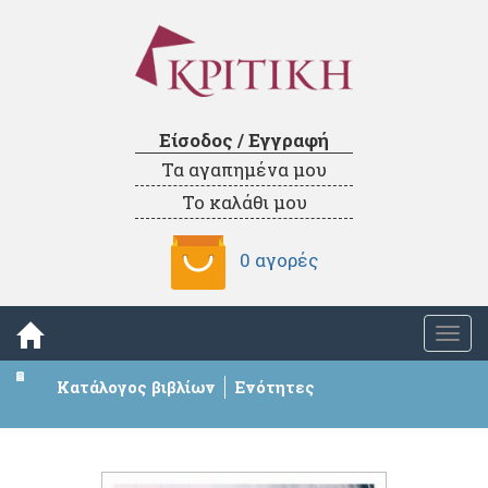
Είσοδος / Εγγραφή
Τα αγαπημένα μου
Το καλάθι μου
0 αγορές
Togg
navi
Κατάλογος βιβλίων
Ενότητες