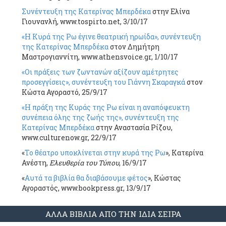
Συνέντευξη της Κατερίνας Μπερδέκα
στην Ελίνα
Γιουνανλή, www.tospirto.net, 3/10/17
«Η Κυρά της Ρω έγινε θεατρική ηρωίδα», συνέντευξη
της Κατερίνας Μπερδέκα
στον Δημήτρη
Μαστρογιαννίτη, www.athensvoice.gr, 1/10/17
«Οι πράξεις των ζωντανών αξίζουν αμέτρητες
προσεγγίσεις», συνέντευξη του Γιάννη Σκαραγκά
στον
Κώστα Αγοραστό, 25/9/17
«Η πράξη της Κυράς της Ρω είναι η αναπόφευκτη
συνέπεια όλης της ζωής της», συνέντευξη της
Κατερίνας Μπερδέκα
στην Αναστασία Ρίζου,
www.culturenow.gr, 22/9/17
«
Το θέατρο υποκλίνεται στην κυρά της Ρω
», Κατερίνα
Ανέστη,
Ελευθερία του Τύπου
, 16/9/17
«
Αυτά τα βιβλία θα διαβάσουμε φέτος
», Κώστας
Αγοραστός, www.bookpress.gr, 13/9/17
ΑΛΛΑ ΒΙΒΛΙΑ ΑΠΟ ΤΗΝ ΙΔΙΑ ΣΕΙΡΑ