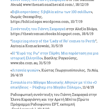
Herald
, www.thenationalherald.com/, 18/12/19
«
Βιβλιοπροτάσεις: 5 βιβλία κάτω των 100 σελίδων
»,
Θωμάς Θεοχαρίδης,
https://bibliologos.wordpress.com, 10/7/19
Συνέντευξη του Γιάννη Σκαραγκά
στην Αλεξία Βλάρα,
https://theatromusicbooks.blogspot.com, 18/6/19
“
Inspiring story of the ‘Lady of Ro’ comes to Perth
”,
Antonia Komarkowski, 31/5/19
«
Η “Κυρά της Ρω” στην Πέρθη: Μια παράσταση για μια
ιστορική Ελληνίδα
», Βασίλης Ραγκούσης,
www.sbs.com.au, 31/5/19
«
Λιτανεία ψυχών
», Κώστας Γεωργουσόπουλος,
Τα Νέα
,
26/4/19
Συναυλία στο Μέγαρο Μουσικής Αθηνών με τίτλο «Ο
επικήδειος – Ρέκβιεμ στο Μεγάλο Πόλεμο»
, 11/4/19
Ραδιοφωνική συνέντευξη του Γιάννη Σκαραγκά στην
Έλενα Καραγιάννη και την Αρετή Μπίτα (Πρώτο
Πρόγραμμα Ραδιοφώνου ΕΡΤ, εκπομπή