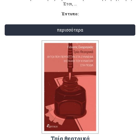
Έτσι, ...
Έντυπο:
περισσότερα
Τρία θεατρικά