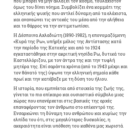
που μπορεί να μην αλλάζει τον κόσμο, τουλάχιστον
όμως του δίνει νόημα. Συμβολίζει ένα κομμάτι της
ελληνικής ψυχής που αντλεί δύναμη από τα ελάχιστα,
και ανανεώνει τις αντοχές του μέσα από την αλήθεια
και το θάρρος να την αντιμετωπίσει.
Η Δέσποινα Αχλαδιώτη (1890-1982), η επονομαζόμενη
«Κυρά της Ρω», υπήρξε μέλος της Αντίστασης κατά
την περίοδο της Κατοχής και από το 1924
εγκαταστάθηκε στην ακριτική νησίδα Ρω, δυτικά του
Καστελλόριζου, με τον άντρα της και την τυφλή
μητέρα της. Επί σαράντα χρόνια (από το 1943 μέχρι και
τον θάνατό της) ύψωνε την ελληνική σημαία κάθε
πρωί και την κατέβαζε με τη δύση του ήλιου.
Η ιστορία, που εμπνέεται από στοιχεία της ζωής της,
γίνεται το πιο επίκαιρο και ουσιαστικό σύμβολο μιας
χώρας που επανέρχεται στις βασικές της αρχές
επαναφέροντας τον άνθρωπο στο επίκεντρό της.
Ενσαρκώνει τη δύναμη του ανθρώπου και κυρίως την
ελπίδα του ότι, στις μεγαλύτερες δυσκολίες, η
ακεραιότητα είναι υπόθεση του καθένα μας χωριστά.