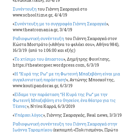
«Εναλλακτικά»), 10/4/19
Συνέντευξη
του Γιάννη Σκαραγκά στο
www.schooltime.gr, 4/4/19
«
Συνέντευξη με το συγγραφέα Γιάννη Σκαραγκά
»,
www.theatromania.gr, 3/4/19
Ραδιοφωνική συνέντευξη
του Γιάννη Σκαραγκά στον
Κώστα Μοστράτο («Αθήνα το φελέκι σου», Αθήνα 984),
16/3/19 (από το 1:06:00 και εξής)
«
Το χτίσιμο του άπιαστου
», Δημήτρης Φοινίτσης,
https://theatergoer.wordpress.com, 6/3/19
«
Η “Κυρά της Ρω” με τη Φωτεινή Μπαξεβάνη είναι μια
συγκλονιστική παράσταση!
», Αντώνης Μποσκοΐτης,
www.koutipandoras.gr, 6/3/19
«
Είδαμε την παράσταση “H Κυρά της Ρω” με την
Φωτεινή Μπαξεβάνη στο Θησείον, ένα θέατρο για τις
Τέχνες
», Ντίνα Καρρά, 6/3/2019
«
Υπάρχει λόγος
», Γιάννης Σκαραγκάς, Real news, 3/3/19
Ραδιοφωνική συνέντευξη του Γιάννη Σκαραγκά στην
Ιωάννα Ταραμπίκου
(εκπομπή «Πολιτισμένα», Πρώτο