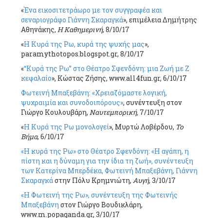
«
Ένα εικοσιτετράωρο με τον συγγραφέα και
σεναριογράφο Γιάννη Σκαραγκά
», επιμέλεια Δημήτρης
Αθηνάκης,
Η Καθημερινή
, 8/10/17
«
Η Κυρά της Ρω, κυρά της ψυχής μας
»,
paramythotopos.blogspot.gr, 8/10/17
«
“Κυρά της Ρω” στο Θέατρο Σφενδόνη: μια Ζωή με Ζ
κεφαλαίο
», Κώστας Ζήσης, www.all4fun.gr, 6/10/17
Φωτεινή Μπαξεβάνη: «Χρειαζόμαστε λογική,
ψυχραιμία και συνοδοιπόρους»
, συνέντευξη στον
Γιώργο Κουλουβάρη,
Ναυτεμπορική,
7/10/17
«
Η Κυρά της Ρω μονολογεί
», Μυρτώ Λοβέρδου,
Το
Βήμα
, 6/10/17
«Η κυρά της Ρω» στο Θέατρο Σφενδόνη: «Η αγάπη, η
πίστη και η δύναμη για την ίδια τη ζωή», συνέντευξη
των Κατερίνα Μπερδέκα, Φωτεινή Μπαξεβάνη, Γιάννη
Σκαραγκά
στην Πόλυ Κρημνιώτη,
Αυγή
, 3/10/17
«Η Φωτεινή της Ρω», συνέντευξη της Φωτεινής
Μπαξεβάνη
στον Γιώργο Βουδικλάρη,
www.m.popaganda.gr, 3/10/17