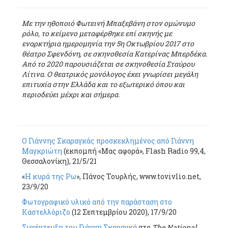
Με την ηθοποιό Φωτεινή Μπαξεβάνη στον ομώνυμο
ρόλο, το κείμενο μεταφέρθηκε επί σκηνής με
εναρκτήρια ημερομηνία την 5η Οκτωβρίου 2017 στο
θέατρο Σφενδόνη, σε σκηνοθεσία Κατερίνας Μπερδέκα.
Από το 2020 παρουσιάζεται σε σκηνοθεσία Σταύρου
Λίτινα. Ο θεατρικός μονόλογος έχει γνωρίσει μεγάλη
επιτυχία στην Ελλάδα και το εξωτερικό όπου και
περιοδεύει μέχρι και σήμερα.
Ο Γιάννης Σκαραγκάς προσκεκλημένος από Γιάννη
Μαγκριώτη
(εκπομπή «Μας αφορά», Flash Radio 99,4,
Θεσσαλονίκη), 21/5/21
«
Η κυρά της Ρω
», Πάνος Τουρλής, www.tovivlio.net,
23/9/20
Φωτογραφικό υλικό από την παράσταση στο
Καστελλόριζο
(12 Σεπτεμβρίου 2020), 17/9/20
Συνέντευξη του Γιάννη Σκαραγκά
στο
The National