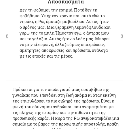
Αποσπάσματα
Δεν τη φοβάμαι την ερημιά. Ποτέ δεν τη
φοβήθηκα. Υπήρχαν χρόνια που αυτό εδώ το
νησάκι, η Ρω, έμοιαζε με βασίλειο. Αυτός ήταν
ο θρόνος μας. Μια ξεραμένη λεμονόφλουδα και
γύρω της το μπλε. Ήμασταν εγώ, ο άντρας μου
και το γαλάζιο. Αυτός ήταν ο λαός μας. Μπορεί
να μην είχε φωνή, άλλαζε όμως αποχρώσεις,
αμέτρητες αποχρώσεις και πρόσωπα, ανάλογα
με τις εποχές και τις μέρες.
Πρόκειται για τον απολογισμό μιας ασυμβίβαστης
γυναίκας που επενδύει στη ζωή ακόμα κι όταν εκείνη
της επιφυλάσσει το πιο σκληρό της πρόσωπο. Είναι η
φωνή του αδύναμου ανθρώπου που αναμετριέται με
τις πληγές της ιστορίας και την πιθανότητα της
προσωπικής χαράς. Η κυρά της Ρω ανεβοκατεβάζει μια
σημαία με το βάρος της προσωπικής αποστολής, πράξη