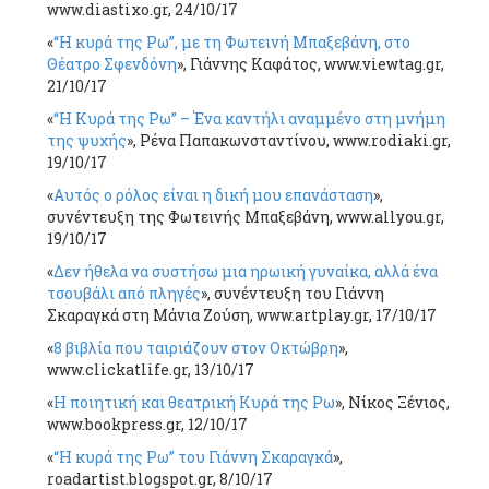
www.diastixo.gr, 24/10/17
«
“Η κυρά της Ρω”, με τη Φωτεινή Μπαξεβάνη, στο
Θέατρο Σφενδόνη
», Γιάννης Καφάτος, www.viewtag.gr,
21/10/17
«
“Η Κυρά της Ρω” – Ένα καντήλι αναμμένο στη μνήμη
της ψυχής
», Ρένα Παπακωνσταντίνου, www.rodiaki.gr,
19/10/17
«
Αυτός ο ρόλος είναι η δική μου επανάσταση
»,
συνέντευξη της Φωτεινής Μπαξεβάνη, www.allyou.gr,
19/10/17
«
Δεν ήθελα να συστήσω μια ηρωική γυναίκα, αλλά ένα
τσουβάλι από πληγές
», συνέντευξη του Γιάννη
Σκαραγκά στη Μάνια Ζούση, www.artplay.gr, 17/10/17
«
8 βιβλία που ταιριάζουν στον Οκτώβρη
»,
www.clickatlife.gr, 13/10/17
«
Η ποιητική και θεατρική Κυρά της Ρω
», Νίκος Ξένιος,
www.bookpress.gr, 12/10/17
«
“Η κυρά της Ρω” του Γιάννη Σκαραγκά
»,
roadartist.blogspot.gr, 8/10/17