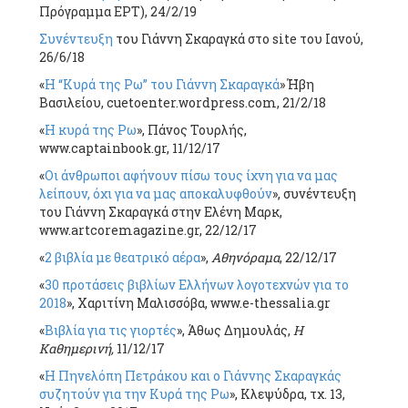
Πρόγραμμα ΕΡΤ), 24/2/19
Συνέντευξη
του Γιάννη Σκαραγκά στο site του Ιανού,
26/6/18
«
Η “Κυρά της Ρω” του Γιάννη Σκαραγκά
» Ήβη
Βασιλείου, cuetoenter.wordpress.com, 21/2/18
«
Η κυρά της Ρω
», Πάνος Τουρλής,
www.captainbook.gr, 11/12/17
«
Οι άνθρωποι αφήνουν πίσω τους ίχνη για να μας
λείπουν, όχι για να μας αποκαλυφθούν
», συνέντευξη
του Γιάννη Σκαραγκά στην Ελένη Μαρκ,
www.artcoremagazine.gr, 22/12/17
«
2 βιβλία με θεατρικό αέρα
»,
Αθηνόραμα
, 22/12/17
«
30 προτάσεις βιβλίων Ελλήνων λογοτεχνών για το
2018
», Χαριτίνη Μαλισσόβα, www.e-thessalia.gr
«
Βιβλία για τις γιορτές
», Άθως Δημουλάς,
Η
Καθημερινή,
11/12/17
«
Η Πηνελόπη Πετράκου και ο Γιάννης Σκαραγκάς
συζητούν για την Κυρά της Ρω
», Κλεψύδρα, τχ. 13,