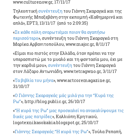
www.culturenow.gr, 17/11/17
Τηλεοπτική
συνέντευξη
του Γιάννη Σκαραγκά και της
Φωτεινής Μπαξεβάνη στην εκπομπή «Καθημερινά και
απλά», ΕΡΤ3, 13/11/17 (από το 2:09:35)
«
Σε κάθε πόλη αναρωτιέμαι ποιον θα αγαπήσω
περισσότερο
», συνέντευξη του Γιάννη Σκαραγκά στη
Μαρίκα Αρβανιτοπούλου, www.major.gr, 8/11/17
«Είμαι πιο πιστός στην Ελλάδα, όταν πρέπει να την
υπερασπιστώ με το μυαλό και τη φαντασία μου, όχι με
την καρδιά μου»,
συνέντευξη
του Γιάννη Σκαραγκά
στον Λάζαρο Αντωνιάδη, www.tetragwno.gr, 3/11/17
«
Τα βιβλία του μήνα
», www.artcoremagazine.gr,
31/10/17
«
Ο Γιάννης Σκαραγκάς μάς μιλά για την “Κυρά της
Ρω”
», http://blog.public.gr, 26/10/17
«
“Η κυρά της Ρω” μας προσκαλεί να ανακαλύψουμε τις
δικές μας πατρίδες
», Καλλιόπη Κρητικού,
logotexnikasokakia.blogspot.gr, 25/10/17
«
Γιάννης Σκαραγκάς:“Η κυρά της Ρω”
», Τούλα Ρεπαπή,