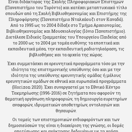
Είναι διδάκτορας της Σχολής Πληροφοριακών Επιστημών
(Πανεπιστήμιο του Τορόντο) και κατέχει μεταπτυχιακό τίτλο
σπουδών από τη Σχολή Βιβλιοθηκονομίας και Επιστήμης της
Πληροφόρησης (Πανεπιστήμιο Νταλχάουζι στον Καναδά).
Από το 1995 ως το 2004 δίδαξε στο Τμήμα Αρχειονομίας,
Βιβλιοθηκονομίας και Μουσειολογίας (Ιόνιο Πανεπιστήμιο).
Διετέλεσε Ειδικός Γραμματέας του Υπουργείου Παιδείας από
το 2000 ως το 2004 με τομέα ευθύνης τα εποπτικά και
εκπαιδευτικά μέσα, την εκπαιδευτική ραδιοτηλεόραση, τις
βιβλιοθήκες και τα αρχεία της χώρας.
Έχει συμμετάσχει σε ερευνητικά προγράμματα τόσο με την
ιδιότητα της επιστημονικής υπεύθυνης όσο και με την
ιδιότητα της υπεύθυνης ερευνητικής ομάδας ή μέλους
ερευνητικών ομάδων σε εθνικά και ευρωπαϊκά προγράμματα
(Horizon 2020). Έχει συνεργαστεί με το Εθνικό Κέντρο
Τεκμηρίωσης (1996-2016) σε ζητήματα που αφορούν τη
θεματική οργάνωση πληροφοριών, τη δημιουργία ευρετηρίων
αναφορών, ιδρυματικών αποθετηρίων, οντολογιών και
θησαυρών.
Οι τομείς των επιστημονικών ενδιαφερόντων και των
δημοσιεύσεών της είναι η διαχείριση της γνώσης, οι δομές
αποτύπωσης και ανάκτησης δεδομένων με τη χρήση