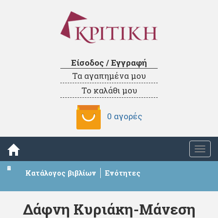
Είσοδος / Εγγραφή
Τα αγαπημένα μου
Το καλάθι μου
0 αγορές
Togg
navi
Κατάλογος βιβλίων
Ενότητες
Δάφνη Κυριάκη-Μάνεση