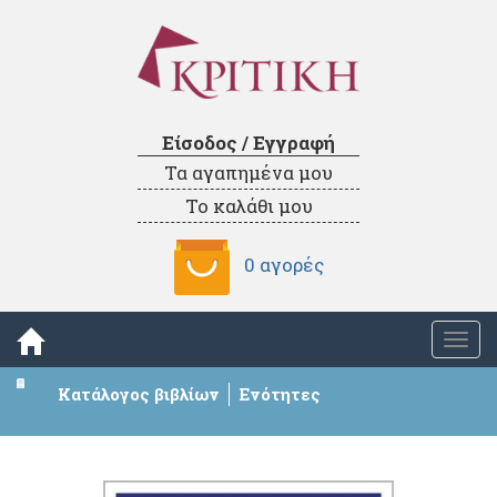
Είσοδος / Εγγραφή
Τα αγαπημένα μου
Το καλάθι μου
0 αγορές
Togg
navi
Κατάλογος βιβλίων
Ενότητες