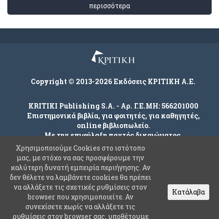
περισσότερα
Copyright © 2013-2026 Εκδόσεις ΚΡΙΤΙΚΗ Α.Ε.
KRITIKI Publishing S.A. - Αρ. Γ.Ε.ΜΗ: 566201000
Επιστημονικά βιβλία, για φοιτητές, για καθηγητές,
online βιβλιοπωλείο.
Με την επιφύλαξη παντός δικαιώματος.
Χρησιμοποιούμε Cookies στο ιστότοπο
μας, με στόχο να σας προσφέρουμε την
καλύτερη δυνατή εμπειρία περιήγησης. Αν
Company
δεν θέλετε να λαμβάνετε cookies θα πρέπει
Όροι χρήσης
να αλλάξετε τις σχετικές ρυθμίσεις στον
Κατάλαβα
browser που χρησιμοποιείτε. Αν
Πολιτική Ασφαλείας Προσωπικών Δεδομένων
συνεχίσετε χωρίς να αλλάξετε τις
Συχνές Ερωτήσεις
ρυθμίσεις στον browser σας, υποθέτουμε