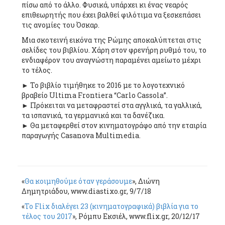
πίσω από το άλλο. Φυσικά, υπάρχει κι ένας νεαρός
επιθεωρητής που έχει βαλθεί φιλότιμα να ξεσκεπάσει
τις ανομίες του Όσκαρ.
Μια σκοτεινή εικόνα της Ρώμης αποκαλύπτεται στις
σελίδες του βιβλίου. Χάρη στον φρενήρη ρυθμό του, το
ενδιαφέρον του αναγνώστη παραμένει αμείωτο μέχρι
το τέλος.
► Το βιβλίο τιμήθηκε το 2016 με το λογοτεχνικό
βραβείο Ultima Frontiera “Carlo Cassola”.
► Πρόκειται να μεταφραστεί στα αγγλικά, τα γαλλικά,
τα ισπανικά, τα γερμανικά και τα δανέζικα.
► Θα μεταφερθεί στον κινηματογράφο από την εταιρία
παραγωγής Casanova Multimedia.
«
Θα κοιμηθούμε όταν γεράσουμε
», Διώνη
Δημητριάδου, www.diastixo.gr, 9/7/18
«
Το Flix διαλέγει 23 (κινηματογραφικά) βιβλία για το
τέλος του 2017
», Ρόμπυ Εκσιέλ, www.flix.gr, 20/12/17