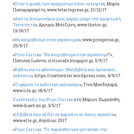
«
Όταν η ψυχή των πραγμάτων είναι τα λεφτά
», Μαρία
Παπαμαργαρίτη, www.tetartopress.gr, 21/12/17
«
Από τα Απομεινάρια μιας μέρας μέχρι την αμαρτωλή
Τσινετσιτά
», Αργυρώ Μποζώνη, www.thetoc.gr,
13/10/17
«
Θα κοιμηθούμε όταν γεράσουμε
», www.prosperus.gr,
25/9/17
«
Pino Corrias: “Θα κοιμηθούμε όταν γεράσουμε
”»,
Πάπισσα Ιωάννα, vivliocafe.blogspot.gr, 5/9/17
«
Βιβλία για το φθινόπωρο: Νέα βιβλία και προσεχείς
εκδόσεις
», https://cuetoenter.wordpress.com, 4/9/17
«
Τι φέρνει το εκδοτικό καλοκαίρι
», Τίνα Μανδηλαρά,
www.lifo.gr, 18/6/17
Συνέντευξη του Pino Corrias
στη Μάριον Χωρεάνθη,
www.diastixo.gr, 3/5/17
«
15 βιβλία που αξίζει να χαρίσετε σε όσους αγαπάτε
»,
www.elle.gr, Απρίλιος 2017
«
Pino Corrias, “Το παραισθητικό γαϊτανάκι της