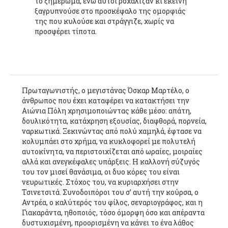
το ξημέρωμα, ενώ αυτοί ροχάλιζαν κι εκείνη
ξαγρυπνούσε στο προσκέφαλο της ομορφιάς
της που κυλούσε και στράγγιζε, χωρίς να
προσφέρει τίποτα.
Πρωταγωνιστής, ο μεγιστάνας Όσκαρ Μαρτέλο, ο
άνθρωπος που έχει καταφέρει να κατακτήσει την
Αιώνια Πόλη χρησιμοποιώντας κάθε μέσο: απάτη,
δουλικότητα, κατάχρηση εξουσίας, διαφθορά, πορνεία,
ναρκωτικά. Ξεκινώντας από πολύ χαμηλά, έφτασε να
κολυμπάει στο χρήμα, να κυκλοφορεί με πολυτελή
αυτοκίνητα, να περιστοιχίζεται από ωραίες, μοιραίες
αλλά και ανεγκέφαλες υπάρξεις. Η καλλονή σύζυγός
του τον μισεί θανάσιμα, οι δυο κόρες του είναι
νευρωτικές. Στόχος του, να κυριαρχήσει στην
Τσινετσιτά. Συνοδοιπόροι του σ’ αυτή την κούρσα, ο
Αντρέα, ο καλύτερός του φίλος, σεναριογράφος, και η
Γιακαράντα, ηθοποιός, τόσο όμορφη όσο και απέραντα
δυστυχισμένη, προορισμένη να κάνει το ένα λάθος