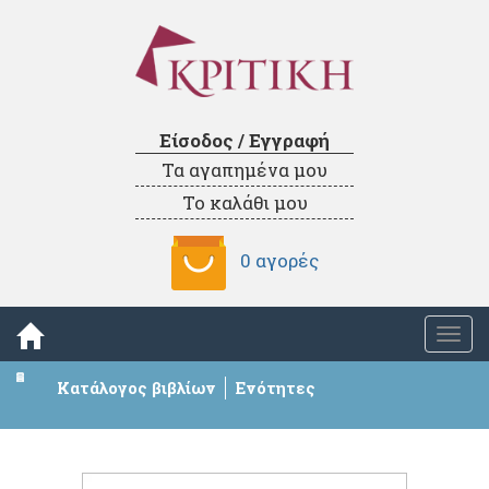
Είσοδος / Εγγραφή
Τα αγαπημένα μου
Το καλάθι μου
0 αγορές
Togg
navi
Κατάλογος βιβλίων
Ενότητες