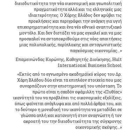
διεισδυτικότητα την νέα οικονομική και γεωπολιτική
πραγματικότητα αλλά και τις ελληνικές μας
ιδιαιτερότητες. Ο Χάρης Βλάδος δεν κρύβει τις
προκλήσεις και περιγράφει την ανάγκη για υγιή
επιχειρηματικότητα και ένα νέο εθνικό αναπτυξιακό
μοντέλο. Και δεν διστάζει να μας εγκαλεί και να μας
προσκαλεί να ανταποκριθούμε στις νέες απαιτήσεις
μιας πολυπολικής, περίπλοκης και ανταγωνιστικής
παγκόσμιας οικονομίας…»
Επαμεινώνδας Κορώνης, Καθηγητής Διοίκησης, Hult
International Business School
«Εκτός από το εγνωσμένο ακαδημαϊκό κύρος του Δρ.
Χάρη Βλάδου δύο είναι τα επιπλέον στοιχεία που μας
συναρπάζουν στην επιστημονική του υπόσταση. Το
πρώτο είναι η σχεδόν εφάμιλλη της «Πυθίας»
ικανότητά του να προβλέπει τις οικονομικές εξελίξεις,
όπως φαίνεται ανάγλυφα και από πολλά άρθρα του, και
το δεύτερο η μοναδική του ικανότητα να μεταδίδει σε
γλώσσα απλή και κατανοητή στον αναγνώστη ή τον
ακροατή του την διεισδυτικότητα της σύγχρονης
οικονομικής σκέψης…»