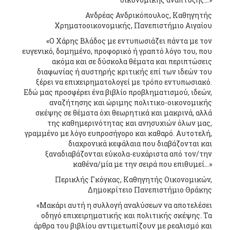
Ανδρέας Ανδρικόπουλος, Καθηγητής
Χρηματοοικονομικής, Πανεπιστήμιο Αιγαίου
«Ο Χάρης Βλάδος με εντυπωσιάζει πάντα με τον
ευγενικό, δομημένο, προφορικό ή γραπτό λόγο του, που
ακόμα και σε δύσκολα θέματα και περιπτώσεις
διαφωνίας ή αυστηρής κριτικής επί των ιδεών του
ξέρει να επιχειρηματολογεί με τρόπο εντυπωσιακό.
Εδώ μας προσφέρει ένα βιβλίο προβληματισμού, ιδεών,
αναζήτησης και ώριμης πολιτικο-οικονομικής
σκέψης σε θέματα όχι θεωρητικά και μακρινά, αλλά
της καθημερινότητας και ανησυχιών όλων μας,
γραμμένο με λόγο ευπροσήγορο και καθαρό. Αυτοτελή,
διαχρονικά κεφάλαια που διαβάζονται και
ξαναδιαβάζονται εύκολα-ευχάριστα από τον/την
καθένα/μία με την σειρά που επιθυμεί…»
Περικλής Γκόγκας, Καθηγητής Οικονομικών,
Δημοκρίτειο Πανεπιστήμιο Θράκης
«Μακάρι αυτή η συλλογή αναλύσεων να αποτελέσει
οδηγό επιχειρηματικής και πολιτικής σκέψης. Τα
άρθρα του βιβλίου αντιμετωπίζουν με ρεαλισμό και