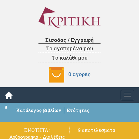
Είσοδος / Εγγραφή
Τα αγαπημένα μου
Το καλάθι μου
0 αγορές
Togg
navi
Κατάλογος βιβλίων
Ενότητες
ΕΝΟΤΗΤΑ :
9 αποτελέσματα
Αρθρογραφία - Διαλέξεις