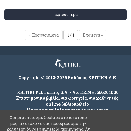
περισσότερα
« Προηγούμενα
1 / 1
Επόμενα »
Copyright © 2013-2026 Εκδόσεις ΚΡΙΤΙΚΗ Α.Ε.
KRITIKI Publishing S.A. - Αρ. Γ.Ε.ΜΗ: 566201000
Επιστημονικά βιβλία, για φοιτητές, για καθηγητές,
online βιβλιοπωλείο.
Με την επιφύλαξη παντός δικαιώματος.
Χρησιμοποιούμε Cookies στο ιστότοπο
μας, με στόχο να σας προσφέρουμε την
καλύτερη δυνατή εμπειρία περιήγησης. Αν
Company