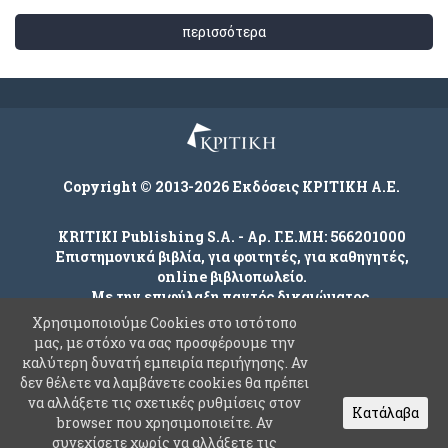
περισσότερα
Copyright © 2013-2026 Εκδόσεις ΚΡΙΤΙΚΗ Α.Ε.
KRITIKI Publishing S.A. - Αρ. Γ.Ε.ΜΗ: 566201000
Επιστημονικά βιβλία, για φοιτητές, για καθηγητές,
online βιβλιοπωλείο.
Με την επιφύλαξη παντός δικαιώματος.
Χρησιμοποιούμε Cookies στο ιστότοπο
μας, με στόχο να σας προσφέρουμε την
καλύτερη δυνατή εμπειρία περιήγησης. Αν
Company
δεν θέλετε να λαμβάνετε cookies θα πρέπει
Όροι χρήσης
να αλλάξετε τις σχετικές ρυθμίσεις στον
Κατάλαβα
browser που χρησιμοποιείτε. Αν
Πολιτική Ασφαλείας Προσωπικών Δεδομένων
συνεχίσετε χωρίς να αλλάξετε τις