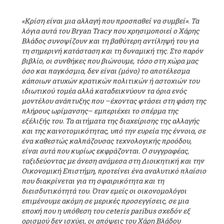
«Κρίση είναι μια αλλαγή που προσπαθεί να συμβεί». Τα
λόγια αυτά του Bryan Tracy που χρησιμοποιεί ο Χάρης
Βλάδος συνοψίζουν και τη βαθύτερη αντίληψή του για
τη σημερινή κατάσταση και τη δυναμική της. Στο παρόν
βιβλίο, οι συνθήκες που βιώνουμε, τόσο στη χώρα μας
όσο και παγκόσμια, δεν είναι (μόνο) το αποτέλεσμα
κάποιων ατυχών κρατικών πολιτικών ή αστοχιών του
ιδιωτικού τομέα αλλά καταδεικνύουν τα όρια ενός
μοντέλου ανάπτυξης που –έχοντας φτάσει στη φάση της
πλήρους ωρίμανσης– εμπεριέχει το σπέρμα της
εξέλιξής του. Τα αιτήματα της διαχείρισης της αλλαγής
και της καινοτομικότητας, υπό την ευρεία της έννοια, σε
ένα καθεστώς καλπάζουσας τεχνολογικής προόδου,
είναι αυτά που κυρίως εκφράζονται. Ο συγγραφέας,
ταξιδεύοντας με άνεση ανάμεσα στη Διοικητική και την
Οικονομική Επιστήμη, προτείνει ένα αναλυτικό πλαίσιο
που διακρίνεται για τη σφαιρικότητα και τη
διεισδυτικότητά του. Όταν εμείς οι οικονομολόγοι
επιμένουμε ακόμη σε μερικές προσεγγίσεις, σε μια
εποχή που η υπόθεση του ceteris paribus σχεδόν εξ
ορισμού δεν ισχύει, οι απόψεις του Χάρη Βλάδου