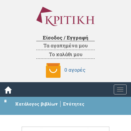
Είσοδος / Εγγραφή
Τα αγαπημένα μου
Το καλάθι μου
0 αγορές
Togg
navi
Κατάλογος βιβλίων
Ενότητες