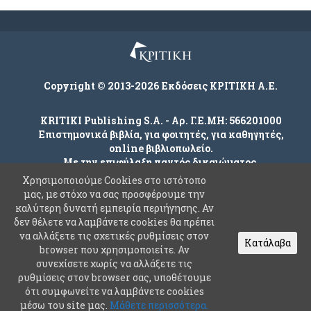
Copyright © 2013-2026 Εκδόσεις ΚΡΙΤΙΚΗ Α.Ε.
KRITIKI Publishing S.A. - Αρ. Γ.Ε.ΜΗ: 566201000
Επιστημονικά βιβλία, για φοιτητές, για καθηγητές,
online βιβλιοπωλείο.
Με την επιφύλαξη παντός δικαιώματος.
Χρησιμοποιούμε Cookies στο ιστότοπο
μας, με στόχο να σας προσφέρουμε την
καλύτερη δυνατή εμπειρία περιήγησης. Αν
Company
δεν θέλετε να λαμβάνετε cookies θα πρέπει
Όροι χρήσης
να αλλάξετε τις σχετικές ρυθμίσεις στον
Κατάλαβα
browser που χρησιμοποιείτε. Αν
Πολιτική Ασφαλείας Προσωπικών Δεδομένων
συνεχίσετε χωρίς να αλλάξετε τις
Συχνές Ερωτήσεις
ρυθμίσεις στον browser σας, υποθέτουμε
ότι συμφωνείτε να λαμβάνετε cookies
Επικοινωνία
μέσω του site μας.
Μάθετε περισσότερα.