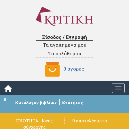
Είσοδος / Εγγραφή
Τα αγαπημένα μου
Το καλάθι μου
0 αγορές
Togg
navi
Κατάλογος βιβλίων
Ενότητες
ΕΝΟΤΗΤΑ : Ιδέες
9 αποτελέσματα
σύγχρονης