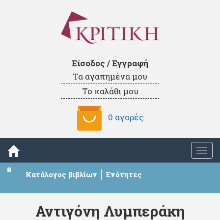
Είσοδος / Εγγραφή
Τα αγαπημένα μου
Το καλάθι μου
0 αγορές
Togg
navi
Κατάλογος βιβλίων
Ενότητες
Αντιγόνη Λυμπεράκη