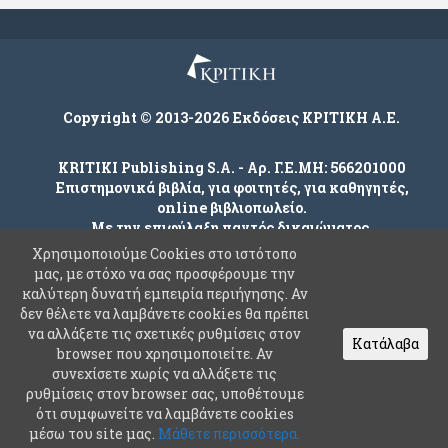
Copyright © 2013-2026 Εκδόσεις ΚΡΙΤΙΚΗ Α.Ε.
KRITIKI Publishing S.A. - Αρ. Γ.Ε.ΜΗ: 566201000
Επιστημονικά βιβλία, για φοιτητές, για καθηγητές,
online βιβλιοπωλείο.
Με την επιφύλαξη παντός δικαιώματος.
Χρησιμοποιούμε Cookies στο ιστότοπο
μας, με στόχο να σας προσφέρουμε την
καλύτερη δυνατή εμπειρία περιήγησης. Αν
Company
δεν θέλετε να λαμβάνετε cookies θα πρέπει
Όροι χρήσης
να αλλάξετε τις σχετικές ρυθμίσεις στον
Κατάλαβα
browser που χρησιμοποιείτε. Αν
Πολιτική Ασφαλείας Προσωπικών Δεδομένων
συνεχίσετε χωρίς να αλλάξετε τις
Συχνές Ερωτήσεις
ρυθμίσεις στον browser σας, υποθέτουμε
ότι συμφωνείτε να λαμβάνετε cookies
Επικοινωνία
μέσω του site μας.
Μάθετε περισσότερα.