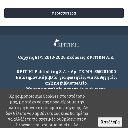
περισσότερα
Copyright © 2013-2026 Εκδόσεις ΚΡΙΤΙΚΗ Α.Ε.
KRITIKI Publishing S.A. - Αρ. Γ.Ε.ΜΗ: 566201000
Επιστημονικά βιβλία, για φοιτητές, για καθηγητές,
online βιβλιοπωλείο.
Με την επιφύλαξη παντός δικαιώματος.
Χρησιμοποιούμε Cookies στο ιστότοπο
μας, με στόχο να σας προσφέρουμε την
καλύτερη δυνατή εμπειρία περιήγησης. Αν
Company
δεν θέλετε να λαμβάνετε cookies θα πρέπει
Όροι χρήσης
να αλλάξετε τις σχετικές ρυθμίσεις στον
Κατάλαβα
browser που χρησιμοποιείτε. Αν
Πολιτική Ασφαλείας Προσωπικών Δεδομένων