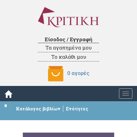
Είσοδος / Εγγραφή
Τα αγαπημένα μου
Το καλάθι μου
0 αγορές
Togg
navi
Κατάλογος βιβλίων
Ενότητες