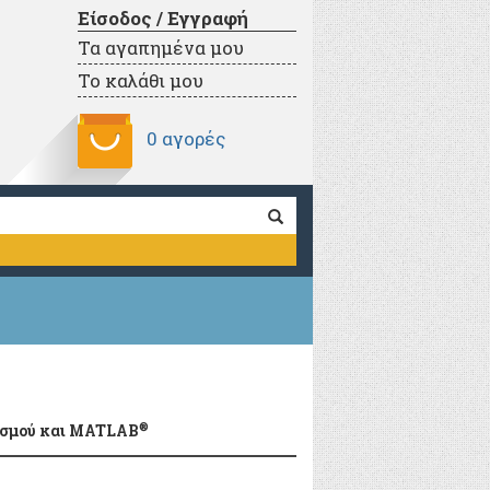
Είσοδος / Εγγραφή
Τα αγαπημένα μου
Το καλάθι μου
0 αγορές
®
ισμού και MATLAB