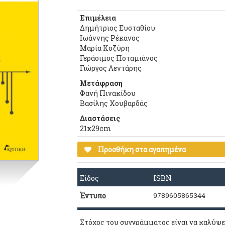
Επιμέλεια
Δημήτριος Ευσταθίου
Ιωάννης Ρέκανος
Μαρία Κοζύρη
Γεράσιμος Ποταμιάνος
Γιώργος Λεντάρης
Μετάφραση
Φανή Πινακίδου
Βασίλης Χουβαρδάς
Διαστάσεις
21x29cm
Προσθήκη στα αγαπημένα
Είδος
ISBN
Έντυπο
9789605865344
Στόχος του συγγράμματος είναι να καλύψε