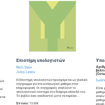
Επιστήμη υπολογιστών
Υπο
Αριθμ
Nell Dale
βελτ
John Lewis
(Octa
H Επιστήμη υπολογιστών προσφέρεται ως βασικό
Ιωάνν
λών
σύγγραμμα για ένα εισαγωγικό μάθημα στην
πληροφορική. Οι συγγραφείς αναλύουν το
Είναι
εί
υπολογιστικό σύστημα στα διάφορα επίπεδά του.
μαθημ
Tο βιβλίο έχει σχεδιαστεί ώστε να παρέχει ...
αναλυτ
εται
μαθημ
Έντυπο:
73.00
€
εποχή 