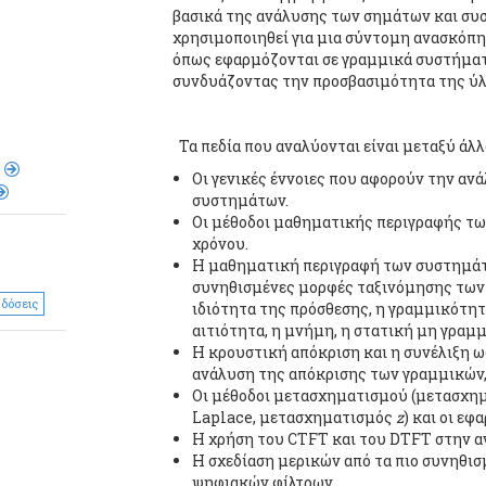
βασικά της ανάλυσης των σημάτων και συ
χρησιμοποιηθεί για μια σύντομη ανασκό
όπως εφαρμόζονται σε γραμμικά συστήματα
συνδυάζοντας την προσβασιμότητα της ύλ
Τα πεδία που αναλύονται είναι μεταξύ άλ
Οι γενικές έννοιες που αφορούν την αν
συστημάτων.
Οι μέθοδοι μαθηματικής περιγραφής τω
χρόνου.
Η μαθηματική περιγραφή των συστημάτω
συνηθισμένες μορφές ταξινόμησης των 
δόσεις
ιδιότητα της πρόσθεσης, η γραμμικότητ
αιτιότητα, η μνήμη, η στατική μη γραμ
Η κρουστική απόκριση και η συνέλιξη 
ανάλυση της απόκρισης των γραμμικών
Οι μέθοδοι μετασχηματισμού (μετασχη
Laplace, μετασχηματισμός
z
) και οι εφ
Η χρήση του CTFT και του DTFT στην α
Η σχεδίαση μερικών από τα πιο συνηθισ
ψηφιακών φίλτρων.