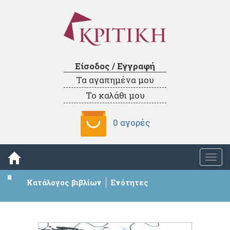
Είσοδος / Εγγραφή
Τα αγαπημένα μου
Το καλάθι μου
0 αγορές
Togg
navi
Κατάλογος βιβλίων
Ενότητες