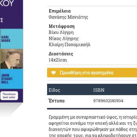
Επιμέλεια
Θανάσης Μανιάτης
Μετάφραση
Βίκυ Λίγγρη
Νίκος Λίγγρης
Κλαίρη Παπαμιχαήλ
Διαστάσεις
14χ21cm
Προσθήκη στα αγαπημένα
Είδος
ISBN
Έντυπο
9789602181904
Γραμμένη με συναρπαστικό ύφoς, η ιστoρί
αφηγείται συνάμα την επoχή αλλά και τη 
διανoητών πoυ αφιερώθηκαν με πάθoς στην
της επoχής τoυς, για να κληρoδoτήσoυν στ