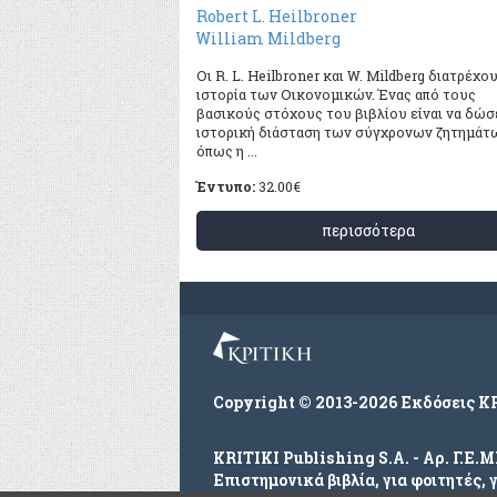
Robert L. Heilbroner
William Mildberg
Οι R. L. Heilbroner και W. Mildberg διατρέχο
ιστορία των Οικονομικών. Ένας από τους
βασικούς στόχους του βιβλίου είναι να δώσ
ιστορική διάσταση των σύγχρονων ζητημάτ
όπως η ...
Έντυπο:
32.00
€
περισσότερα
Copyright © 2013-2026 Εκδόσεις Κ
KRITIKI Publishing S.A. - Αρ. Γ.Ε.
Επιστημονικά βιβλία, για φοιτητές, 