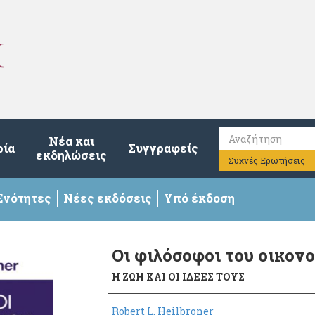
Νέα και
ρία
Συγγραφείς
εκδηλώσεις
Συχνές Ερωτήσεις
Ενότητες
Νέες εκδόσεις
Υπό έκδοση
Οι φιλόσοφοι του οικον
Η ΖΩΗ ΚΑΙ ΟΙ ΙΔΕΕΣ ΤΟΥΣ
Robert L. Heilbroner