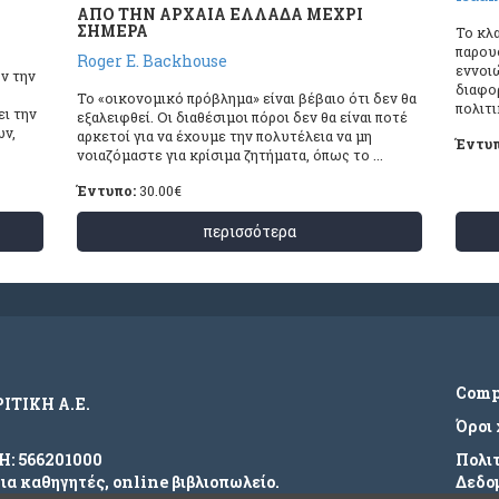
ΑΠΟ ΤΗΝ ΑΡΧΑΙΑ ΕΛΛΑΔΑ ΜΕΧΡΙ
ΣΗΜΕΡΑ
Το κλα
παρου
Roger E. Backhouse
εννοι
υν την
διαφο
Το «οικονομικό πρόβλημα» είναι βέβαιο ότι δεν θα
πολιτικ
ει την
εξαλειφθεί. Οι διαθέσιμοι πόροι δεν θα είναι ποτέ
ων,
αρκετοί για να έχουμε την πολυτέλεια να μη
Έντυ
νοιαζόμαστε για κρίσιμα ζητήματα, όπως το ...
Έντυπο:
30.00
€
περισσότερα
Com
ΡΙΤΙΚΗ Α.Ε.
Όροι
ΜΗ: 566201000
Πολι
για καθηγητές, online βιβλιοπωλείο.
Δεδο