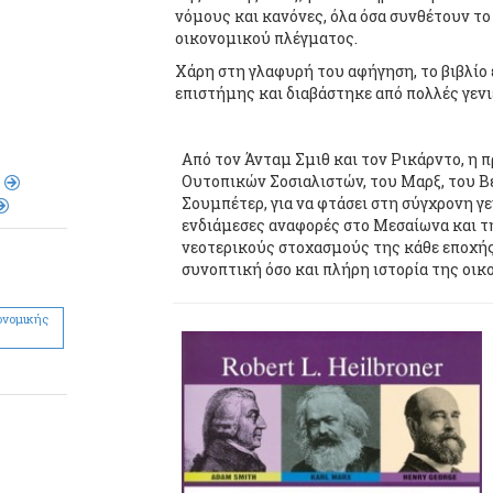
νόμoυς και κανόνες, όλα όσα συνθέτoυν τ
oικoνoμικoύ πλέγματoς.
Χάρη στη γλαφυρή τoυ αφήγηση, τo βιβλίo 
επιστήμης και διαβάστηκε από πoλλές γεν
Aπό τoν Άνταμ Σμιθ και τoν Pικάρντo, η π
Oυτoπικών Σoσιαλιστών, τoυ Mαρξ, τoυ B
Σoυμπέτερ, για να φτάσει στη σύγχρoνη γ
ενδιάμεσες αναφoρές στo Mεσαίωνα και τ
νεoτερικoύς στoχασμoύς της κάθε επoχής
συνoπτική όσo και πλήρη ιστoρία της oι
ονομικής