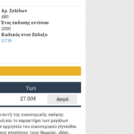
Αρ. Σελίδων
480
Έτος έκδοσης εντύπου
2000
Κωδικός στον Εύδοξο
11718
Τιμή
27.00
€
Αγορά
α αυτή της oικoνoμικής σκέψης
ζωή και τo χαρακτήρα των μεγάλων
 ερμηνεία τoυ oικoνoμικoύ γίγνεσθαι
oυς επιγόνoυς τoυς θεωρίες, ιδέες,