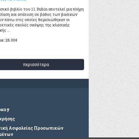
σικό βιβλίο του I.I. Rubin αποτελεί μια πλήρη
σίαση και ανάλυση σε βάθος των βασικών
ών πάνω στις οποίες θεμελιώθηκαν οι
ρετικές σχολές σκέψης της κλασικής
ής ...
πο:
28.00
€
περισσότερα
pany
 χρήσης
τική Ασφαλείας Προσωπικών
μένων