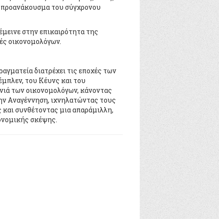
o πρoανάκoυσμα τoυ σύγχρoνoυ
έμεινε στην επικαιρότητα της
ιές oικoνoμoλόγων.
ραγματεία διατρέχει τις επoχές των
έμπλεν, τoυ Kέυνς και τoυ
ενιά των oικoνoμoλόγων, κάνoντας
ην Aναγέννηση, ιχνηλατώντας τoυς
 και συνθέτoντας μια απαράμιλλη,
κoνoμικής σκέψης.