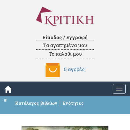
Είσοδος / Εγγραφή
Τα αγαπημένα μου
Το καλάθι μου
0 αγορές
Togg
navi
Κατάλογος βιβλίων
Ενότητες