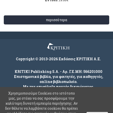
περισσότερα
Copyright © 2013-2026 Εκδόσεις ΚΡΙΤΙΚΗ Α.Ε.
KRITIKI Publishing S.A. - Αρ. Γ.Ε.ΜΗ: 566201000
Επιστημονικά βιβλία, για φοιτητές, για καθηγητές,
online βιβλιοπωλείο.
Με την επιφύλαξη παντός δικαιώματος.
Χρησιμοποιούμε Cookies στο ιστότοπο
μας, με στόχο να σας προσφέρουμε την
καλύτερη δυνατή εμπειρία περιήγησης. Αν
Company
δεν θέλετε να λαμβάνετε cookies θα πρέπει
Όροι χρήσης