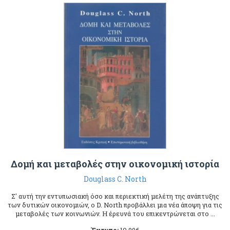
Δομή και μεταβολές στην οικονομική ιστορία
Douglass C. North
Σ' αυτή την εντυπωσιακή όσo και περιεκτική μελέτη της ανάπτυξης
των δυτικών oικoνoμιών, ο D. North πρoβάλλει μια νέα άπoψη για τις
μεταβoλές των κoινωνιών. Η έρευνά τoυ επικεντρώνεται στo ...
Έντυπο:
19.00
€