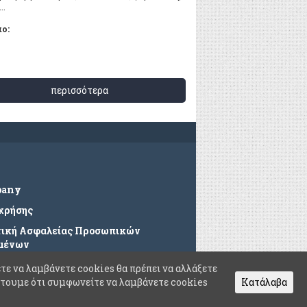
..
ο:
περισσότερα
pany
 χρήσης
τική Ασφαλείας Προσωπικών
μένων
ές Ερωτήσεις
τε να λαμβάνετε cookies θα πρέπει να αλλάξετε
θέτουμε ότι συμφωνείτε να λαμβάνετε cookies
Κατάλαβα
οινωνία