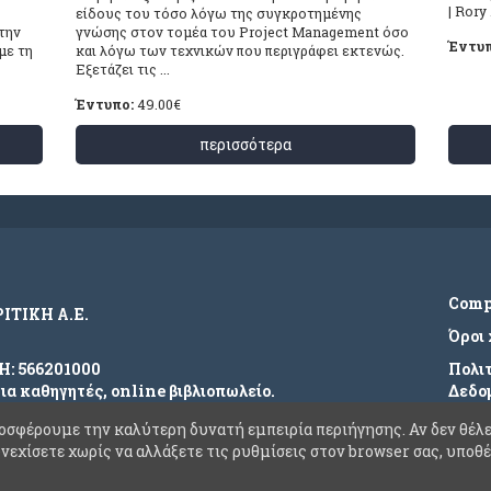
| Rory .
είδους του τόσο λόγω της συγκροτημένης
 την
γνώσης στον τομέα του Project Management όσο
Έντυπ
με τη
και λόγω των τεχνικών που περιγράφει εκτενώς.
Εξετάζει τις ...
Έντυπο:
49.00
€
περισσότερα
Com
ΡΙΤΙΚΗ Α.Ε.
Όροι
ΜΗ: 566201000
Πολι
για καθηγητές, online βιβλιοπωλείο.
Δεδο
τος.
Συχν
οσφέρουμε την καλύτερη δυνατή εμπειρία περιήγησης. Αν δεν θέλε
υνεχίσετε χωρίς να αλλάξετε τις ρυθμίσεις στον browser σας, υπο
Επικ