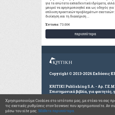
για τα ανώτατα εκπαιδευτικά ιδρύματα, αλλά
μπορεί να χρησιμοποιηθεί και ως οδηγός για
επίλυση πρακτικών προβλημάτων σχετικών 
διοίκηση και τη διαχείριση ...
Έντυπο:
73.00
€
περισσότερα
Copyright © 2013-2026 Εκδόσεις Κ
KRITIKI Publishing S.A. - Αρ. Γ.Ε.
Επιστημονικά βιβλία, για φοιτητές, 
Με την επιφύλαξη παντός δικαιώμα
Χρησιμοποιούμε Cookies στο ιστότοπο μας, με στόχο να σας πρ
τις σχετικές ρυθμίσεις στον browser που χρησιμοποιείτε. Αν σ
μέσω του site μας.
Μάθετε περισσότερα.