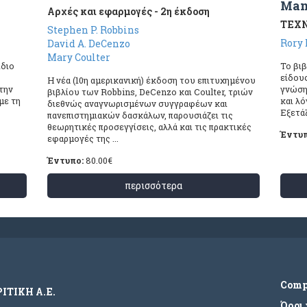
Man
Αρχές και εφαρμογές - 2η έκδοση
ΤΕΧΝ
Stephen P. Robbins
Rory 
David A. DeCenzo
Mary Coulter
ίδιο
Το βιβ
είδου
Η νέα (10η αμερικανική) έκδοση του επιτυχημένου
 την
γνώση
βιβλίου των Robbins, DeCenzo και Coulter, τριών
με τη
και λ
διεθνώς αναγνωρισμένων συγγραφέων και
Εξετάζε
πανεπιστημιακών δασκάλων, παρουσιάζει τις
θεωρητικές προσεγγίσεις, αλλά και τις πρακτικές
Έντυ
εφαρμογές της ...
Έντυπο:
80.00
€
περισσότερα
Com
ΡΙΤΙΚΗ Α.Ε.
Όροι