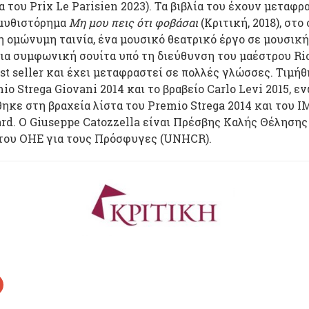
α του Prix Le Parisien 2023). Τα βιβλία του έχουν μεταφρ
 μυθιστόρημα
Μη μου πεις ότι φοβάσαι
(Κριτική, 2018), στο
 ομώνυμη ταινία, ένα μουσικό θεατρικό έργο σε μουσική
μια συμφωνική σουίτα υπό τη διεύθυνση του μαέστρου Ri
est seller και έχει μεταφραστεί σε πολλές γλώσσες. Τιμήθ
io Strega Giovani 2014 και το βραβείο Carlo Levi 2015, ε
ηκε στη βραχεία λίστα του Premio Strega 2014 και του 
ard. Ο Giuseppe Catozzella είναι Πρέσβης Καλής Θέληση
του ΟΗΕ για τους Πρόσφυγες (UNHCR).
Κ
λ
ι
κ