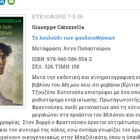
ΚΥΚΛΟΦΟΡΕΙ 7-5-26
Giuseppe Catozzella
Το λουλούδι των ψευδαισθήσεων
Μετάφραση: Άννα Παπασταύρου
ISBN: 978-960-586-554-2
ΣΕΛ. 328, ΤΙΜΗ: 15€
Μετά την εκδοτική και κινηματογραφική ε
βιβλίου του
Μη μου πεις ότι φοβάσαι
(Κριτική
Τζουζέπε Κατοτσέλα επιστρέφει με ένα σπο
μυθιστόρημα ενηλικίωσης. Πρωταγωνιστής 
Φραντσέσκο, παιδί μεταναστών από τη νότια
μεγαλώνει στα προάστια του Μιλάνου και ο
γγραφέας. Στον Βορρά ο Φραντσέσκο έρχεται αντιμέτωπος
και τον κυνισμό της πόλης, ενώ συνάμα γνωρίζει τον έρ
ηγαίνουν οικογενειακώς στην Μπαζιλικάτα, όπου η ύπαιθ