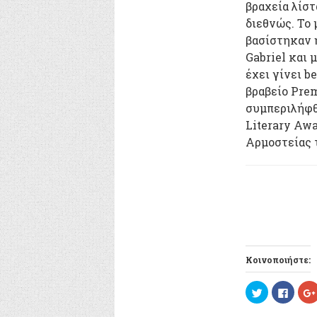
βραχεία λίστ
διεθνώς. Το
βασίστηκαν η
Gabriel και 
έχει γίνει b
βραβείο Prem
συμπεριλήφθ
Literary Aw
Αρμοστείας 
Κοινοποιήστε:
Κ
Π
λ
α
ι
τ
κ
ή