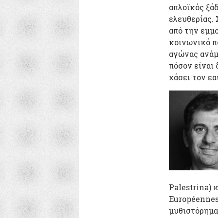
απλοϊκός ξά
ελευθερίας. 
από την εμμ
κοινωνικό πο
αγώνας ανάμ
πόσον είναι 
χάσει τον εα
Palestrina) 
Européennes
μυθιστόρημα