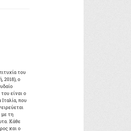
πιτυχία του
, 2018), ο
υδαίο
του είναι ο
 Ιταλία, που
νειρεύεται
 με τη
ωτα. Κάθε
ρος και ο