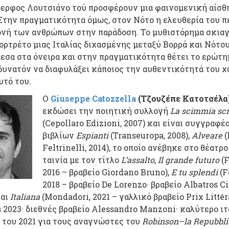
δερφος Λουτσιάνο τού προσφέρουν μια φαινομενική αίσθ
Στην πραγματικότητα όμως, στον Νότο η ελευθερία του π
ονή των ανθρώπων στην παράδοση. Το μυθιστόρημα σκιαγ
ρτρέτο μιας Ιταλίας διχασμένης μεταξύ Βορρά και Νότου
εσα στα όνειρα και στην πραγματικότητα θέτει το ερώτη
δυνατόν να διαφυλάξει κάποιος την αυθεντικότητά του χ
υτό του.
Ο
Giuseppe Catozzella
(Τζουζέπε Κατοτσέλα
εκδώσει την ποιητική συλλογή
La
scimmia
sc
(Cepollaro Edizioni, 2007) και είναι συγγραφέ
βιβλίων
Espianti
(Transeuropa, 2008),
Alveare
(
Feltrinelli, 2014), το οποίο ανέβηκε στο θέατρο
ταινία με τον τίτλο
L
’
assalto
,
Il
grande
futuro
(F
2016 – βραβείο Giordano Bruno),
E
tu
splendi
(Fe
2018 – βραβείο De Lorenzo· βραβείο Albatros Ci
και
Italiana
(Mondadori, 2021 – γαλλικό βραβείο Prix Littér
 2023· διεθνές βραβείο Alessandro Manzoni· καλύτερο ιτ
 του 2021 για τους αναγνώστες του
Robinson
–
la
Repubbli