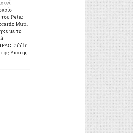
αστεί
 οποίο
 του Peter
ccardo Muti,
ηκε με το
νώ
IMPAC Dublin
ς της Ύπατης