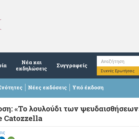
Νέα και
ρία
Συγγραφείς
εκδηλώσεις
Συχνές Ερωτήσεις
Ενότητες
Νέες εκδόσεις
Υπό έκδοση
οση: «Το λουλούδι των ψευδαισθήσεων»
 Catozzella
εις