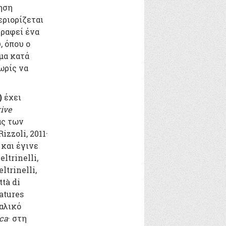
ηση
εριορίζεται
ραφεί ένα
, όπου ο
μα κατά
ωρίς να
)
έχει
rive
ας των
Rizzoli, 2011·
 και έγινε
eltrinelli,
ltrinelli,
ttà di
atures
αλικό
ca
· στη