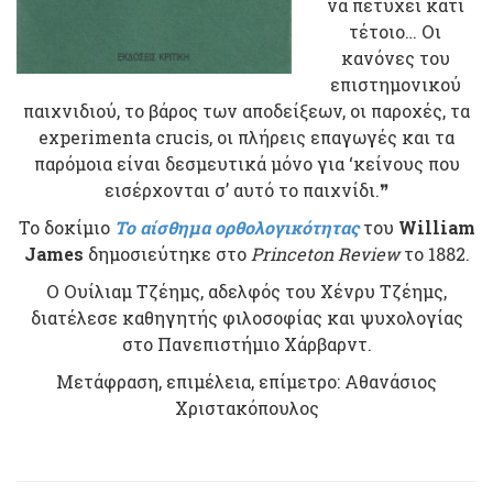
να πετύχει κάτι
τέτοιο… Οι
κανόνες του
επιστημονικού
παιχνιδιού, το βάρος των αποδείξεων, οι παροχές, τα
experimenta crucis, οι πλήρεις επαγωγές και τα
παρόμοια είναι δεσμευτικά μόνο για ‘κείνους που
εισέρχονται σ’ αυτό το παιχνίδι.❞
Το δοκίμιο
Το αίσθημα ορθολογικότητας
του
William
James
δημοσιεύτηκε στο
Princeton Review
το 1882.
Ο Ουίλιαμ Τζέημς, αδελφός του Χένρυ Τζέημς,
διατέλεσε καθηγητής φιλοσοφίας και ψυχολογίας
στο Πανεπιστήμιο Χάρβαρντ.
Μετάφραση, επιμέλεια, επίμετρο: Αθανάσιος
Χριστακόπουλος