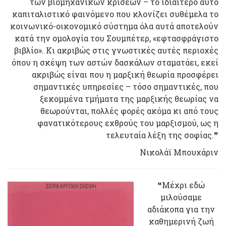
των βιομηχανικών κρίσεων – το ιδιαίτερο αυτό
καπιταλιστικό φαινόμενο που κλονίζει συθέμελα το
κοινωνικό-οικονομικό σύστημα όλα αυτά αποτελούν
κατά την ομολογία του Σουμπέτερ, «εφτασφράγιστο
βιβλίο». Κι ακριβώς στις γνωστικές αυτές περιοχές
όπου η σκέψη των αστών δασκάλων σταματάει, εκεί
ακριβώς είναι που η μαρξική θεωρία προσφέρει
σημαντικές υπηρεσίες – τόσο σημαντικές, που
ξεκομμένα τμήματα της μαρξικής θεωρίας να
θεωρούνται, πολλές φορές ακόμα κι από τους
φανατικότερους εχθρούς του μαρξισμού, ως η
τελευταία λέξη της σοφίας.❞
Νικολάϊ Μπουχάριν
❝Μέχρι εδώ
μιλούσαμε
αδιάκοπα για την
καθημερινή ζωή