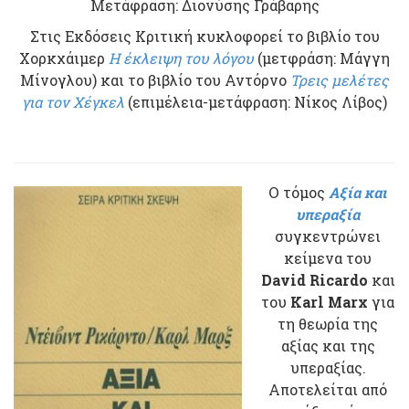
Μετάφραση: Διονύσης Γράβαρης
Στις Εκδόσεις Κριτική κυκλοφορεί το βιβλίο του
Χορκχάιμερ
Η έκλειψη του λόγου
(μετφράση: Μάγγη
Μίνογλου) και το βιβλίο του Αντόρνο
Τρεις μελέτες
για τον Χέγκελ
(επιμέλεια-μετάφραση: Νίκος Λίβος)
Ο τόμος
Αξία και
υπεραξία
συγκεντρώνει
κείμενα του
David Ricardo
και
του
Karl Marx
για
τη θεωρία της
αξίας και της
υπεραξίας.
Αποτελείται από