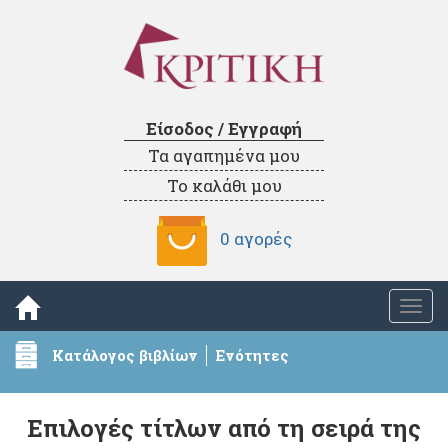
Είσοδος / Εγγραφή
Τα αγαπημένα μου
Το καλάθι μου
0 αγορές
Togg
navi
Κατάλογος βιβλίων
Ενότητες
Επιλογές τίτλων από τη σειρά της