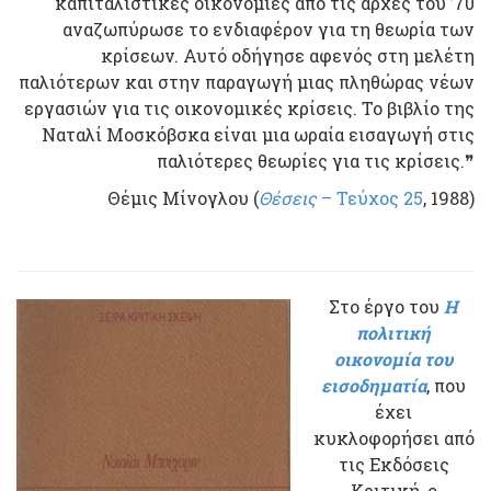
καπιταλιστικές οικονομίες από τις αρχές του ’70
αναζωπύρωσε το ενδιαφέρον για τη θεωρία των
κρίσεων. Αυτό οδήγησε αφενός στη μελέτη
παλιότερων και στην παραγωγή μιας πληθώρας νέων
εργασιών για τις οικονομικές κρίσεις. Το βιβλίο της
Ναταλί Μοσκόβσκα είναι μια ωραία εισαγωγή στις
παλιότερες θεωρίες για τις κρίσεις.❞
Θέμις Μίνογλου (
Θέσεις
– Τεύχος 25
, 1988)
Στο έργο του
Η
πολιτική
οικονομία του
εισοδηματία
, που
έχει
κυκλοφορήσει από
τις Εκδόσεις
Κριτική, ο