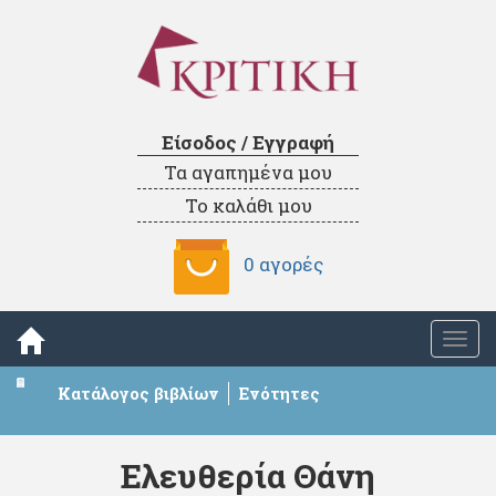
Είσοδος / Εγγραφή
Τα αγαπημένα μου
Το καλάθι μου
0 αγορές
Togg
navi
Κατάλογος βιβλίων
Ενότητες
Ελευθερία Θάνη