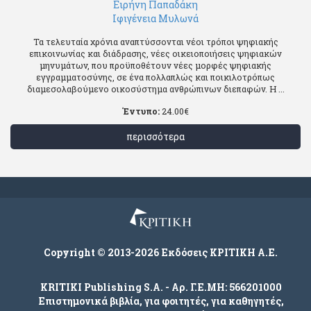
Ειρήνη Παπαδάκη
Ιφιγένεια Μυλωνά
Τα τελευταία χρόνια αναπτύσσονται νέοι τρόποι ψηφιακής
επικοινωνίας και διάδρασης, νέες οικειοποιήσεις ψηφιακών
μηνυμάτων, που προϋποθέτουν νέες μορφές ψηφιακής
εγγραμματοσύνης, σε ένα πολλαπλώς και ποικιλοτρόπως
διαμεσολαβούμενο οικοσύστημα ανθρώπινων διεπαφών. Η ...
Έντυπο:
24.00
€
περισσότερα
Copyright © 2013-2026 Εκδόσεις ΚΡΙΤΙΚΗ Α.Ε.
KRITIKI Publishing S.A. - Αρ. Γ.Ε.ΜΗ: 566201000
Επιστημονικά βιβλία, για φοιτητές, για καθηγητές,