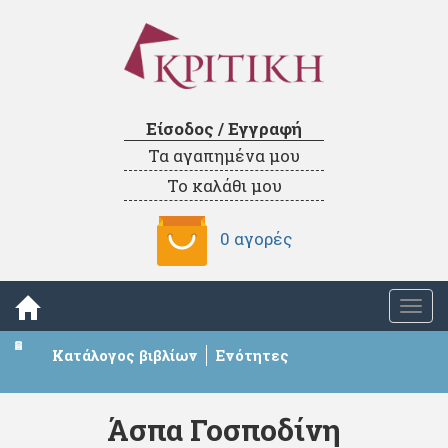
Είσοδος / Εγγραφή
Τα αγαπημένα μου
Το καλάθι μου
0 αγορές
Togg
navi
Κατάλογος βιβλίων
Ενότητες
Άσπα Γοσποδίνη