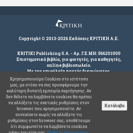
Copyright © 2013-2026 Εκδόσεις ΚΡΙΤΙΚΗ Α.Ε.
KRITIKI Publishing S.A. - Αρ. Γ.Ε.ΜΗ: 566201000
Επιστημονικά βιβλία, για φοιτητές, για καθηγητές,
online βιβλιοπωλείο.
Με την επιφύλαξη παντός δικαιώματος.
Χρησιμοποιούμε Cookies στο ιστότοπο
μας, με στόχο να σας προσφέρουμε την
καλύτερη δυνατή εμπειρία περιήγησης. Αν
Company
δεν θέλετε να λαμβάνετε cookies θα πρέπει
Όροι χρήσης
να αλλάξετε τις σχετικές ρυθμίσεις στον
Κατάλαβα
browser που χρησιμοποιείτε. Αν
Πολιτική Ασφαλείας Προσωπικών Δεδομένων
συνεχίσετε χωρίς να αλλάξετε τις
Συχνές Ερωτήσεις
ρυθμίσεις στον browser σας, υποθέτουμε
ότι συμφωνείτε να λαμβάνετε cookies
Επικοινωνία
μέσω του site μας.
Μάθετε περισσότερα.