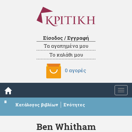
Είσοδος / Εγγραφή
Τα αγαπημένα μου
Το καλάθι μου
0 αγορές
Togg
navi
Κατάλογος βιβλίων
Ενότητες
Ben Whitham