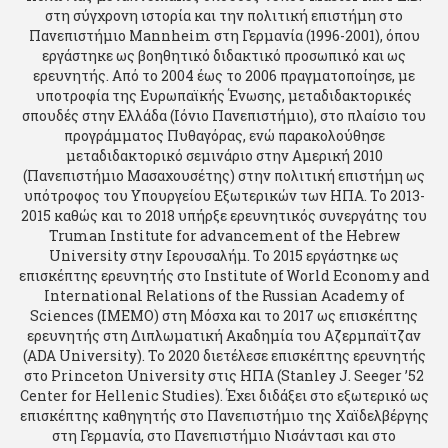
στη σύγχρονη ιστορία και την πολιτική επιστήμη στο
Πανεπιστήμιο Mannheim στη Γερμανία (1996-2001), όπου
εργάστηκε ως βοηθητικό διδακτικό προσωπικό και ως
ερευνητής. Από το 2004 έως το 2006 πραγματοποίησε, με
υποτροφία της Ευρωπαϊκής Ένωσης, μεταδιδακτορικές
σπουδές στην Ελλάδα (Ιόνιο Πανεπιστήμιο), στο πλαίσιο του
προγράμματος Πυθαγόρας, ενώ παρακολούθησε
μεταδιδακτορικό σεμινάριο στην Αμερική 2010
(Πανεπιστήμιο Μασαχουσέτης) στην πολιτική επιστήμη ως
υπότροφος του Υπουργείου Εξωτερικών των ΗΠΑ. Το 2013-
2015 καθώς και το 2018 υπήρξε ερευνητικός συνεργάτης του
Truman Institute for advancement of the Hebrew
University στην Ιερουσαλήμ. Το 2015 εργάστηκε ως
επισκέπτης ερευνητής στο Institute of World Economy and
International Relations of the Russian Academy of
Sciences (IMEMO) στη Μόσχα και το 2017 ως επισκέπτης
ερευνητής στη Διπλωματική Ακαδημία του Αζερμπαϊτζαν
(ADA University). Το 2020 διετέλεσε επισκέπτης ερευνητής
στο Princeton University στις ΗΠΑ (Stanley J. Seeger ’52
Center for Hellenic Studies). Έχει διδάξει στο εξωτερικό ως
επισκέπτης καθηγητής στο Πανεπιστήμιο της Χαϊδελβέργης
στη Γερμανία, στο Πανεπιστήμιο Νισάντασι και στο