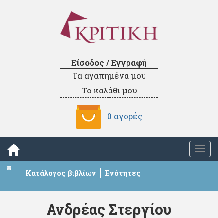
Είσοδος / Εγγραφή
Τα αγαπημένα μου
Το καλάθι μου
0 αγορές
Togg
navi
Κατάλογος βιβλίων
Ενότητες
Ανδρέας Στεργίου