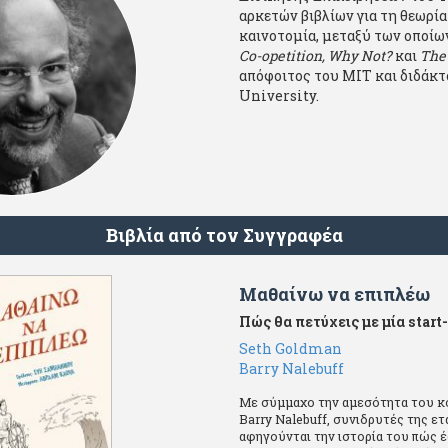
αρκετών βιβλίων για τη θεωρία
καινοτομία, μεταξύ των οποίω
Co-opetition, Why Not?
και
The 
απόφοιτος του MIT και διδάκτ
University.
Βιβλία από τον Συγγραφέα
Μαθαίνω να επιπλέω
Πώς θα πετύχεις με μία start
Seth Goldman
Barry Nalebuff
Με σύμμαχο την αμεσότητα του κό
Barry Nalebuff, συνιδρυτές της ετ
αφηγούνται την ιστορία του πώς έ