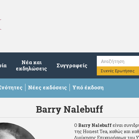
Νέα και
ρία
Συγγραφείς
εκδηλώσεις
Συχνές Ερωτήσεις
Ενότητες
Νέες εκδόσεις
Υπό έκδοση
Barry Nalebuff
O
Barry Νalebuff
είναι συνιδρ
της Honest Tea, καθώς και κα
Διοίκησης Επιχειρήσεων του Y