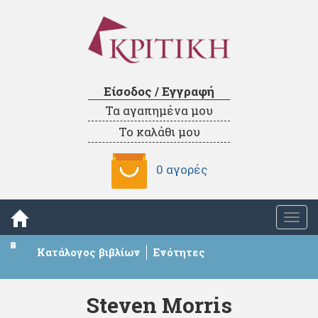
Είσοδος / Εγγραφή
Τα αγαπημένα μου
Το καλάθι μου
0 αγορές
Togg
navi
Κατάλογος βιβλίων
Ενότητες
Steven Morris