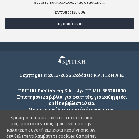
έννοιες και προχωρώντας σταδιακά ...
Έντυπο:
120.00
€
περισσότερα
Copyright © 2013-2026 Εκδόσεις ΚΡΙΤΙΚΗ Α.Ε.
KRITIKI Publishing S.A. - Αρ. Γ.Ε.ΜΗ: 566201000
Επιστημονικά βιβλία, για φοιτητές, για καθηγητές,
online βιβλιοπωλείο.
Με την επιφύλαξη παντός δικαιώματος.
Χρησιμοποιούμε Cookies στο ιστότοπο
μας, με στόχο να σας προσφέρουμε την
καλύτερη δυνατή εμπειρία περιήγησης. Αν
Company
δεν θέλετε να λαμβάνετε cookies θα πρέπει