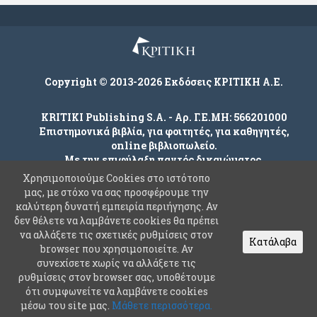
Copyright © 2013-2026 Εκδόσεις ΚΡΙΤΙΚΗ Α.Ε.
KRITIKI Publishing S.A. - Αρ. Γ.Ε.ΜΗ: 566201000
Επιστημονικά βιβλία, για φοιτητές, για καθηγητές,
online βιβλιοπωλείο.
Με την επιφύλαξη παντός δικαιώματος.
Χρησιμοποιούμε Cookies στο ιστότοπο
μας, με στόχο να σας προσφέρουμε την
καλύτερη δυνατή εμπειρία περιήγησης. Αν
Company
δεν θέλετε να λαμβάνετε cookies θα πρέπει
Όροι χρήσης
να αλλάξετε τις σχετικές ρυθμίσεις στον
Κατάλαβα
browser που χρησιμοποιείτε. Αν
Πολιτική Ασφαλείας Προσωπικών Δεδομένων
συνεχίσετε χωρίς να αλλάξετε τις
Συχνές Ερωτήσεις
ρυθμίσεις στον browser σας, υποθέτουμε
ότι συμφωνείτε να λαμβάνετε cookies
Επικοινωνία
μέσω του site μας.
Μάθετε περισσότερα.