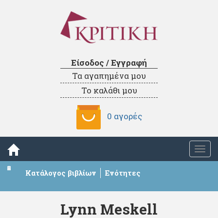
Είσοδος / Εγγραφή
Τα αγαπημένα μου
Το καλάθι μου
0 αγορές
Togg
navi
Κατάλογος βιβλίων
Ενότητες
Lynn Meskell